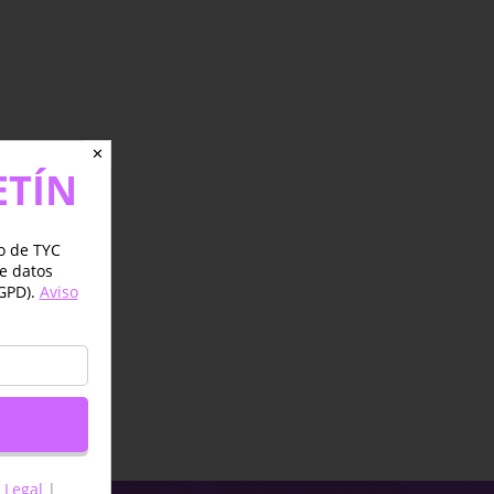
✕
ETÍN
jo de TYC
de datos
GPD).
Aviso
 Legal
|