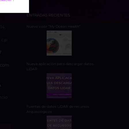
ENTRADAS RECIENTES
14,
Nuevo visor “My Ocean Health”
c.p.
7
Nueva aplicación para descargar datos
.com
LiDAR
A
ncio
Fuentes de datos LiDAR de recursos
Arqueológicos