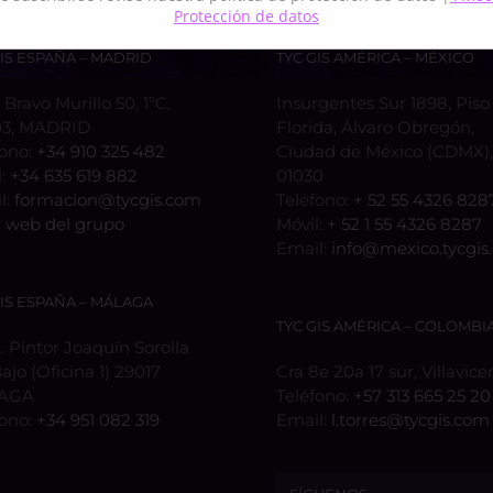
Protección de datos
GIS ESPAÑA – MADRID
TYC GIS AMÉRICA – MÉXICO
 Bravo Murillo 50, 1ºC,
Insurgentes Sur 1898, Piso 
3, MADRID
Florida, Álvaro Obregón,
fono:
+34 910 325 482
Ciudad de México (CDMX), 
l:
+34 635 619 882
01030
l:
formacion@tycgis.com
Teléfono:
+ 52 55 4326 828
:
web del grupo
Móvil:
+ 52 1 55 4326 8287
Email:
info@mexico.tycgis
GIS ESPAÑA – MÁLAGA
TYC GIS AMÉRICA – COLOMBI
 Pintor Joaquín Sorolla
Bajo (Oficina 1) 29017
Cra 8e 20a 17 sur, Villavice
AGA
Teléfono:
+57 313 665 25 20
fono:
+34 951 082 319
Email:
l.torres@tycgis.com