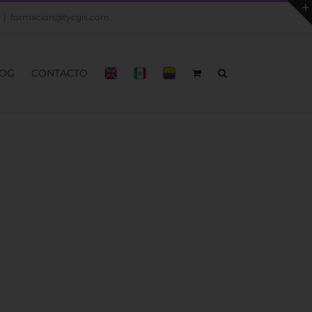
|
formacion@tycgis.com
OG
CONTACTO