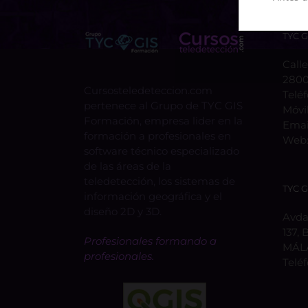
TYC 
Calle
2800
Cursosteledeteccion.com
Telé
pertenece al Grupo de TYC GIS
Móvi
Formación, empresa lider en la
Emai
formación a profesionales en
Web
software técnico especializado
de las áreas de la
teledetección, los sistemas de
TYC 
información geográfica y el
diseño 2D y 3D.
Avda.
137, 
Profesionales formando a
MÁL
profesionales.
Telé