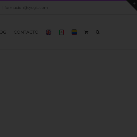
|
formacion@tycgis.com
OG
CONTACTO