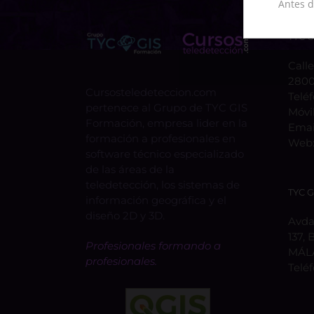
Antes d
TYC 
Calle
2800
Cursosteledeteccion.com
Telé
pertenece al Grupo de TYC GIS
Móvi
Formación, empresa lider en la
Emai
formación a profesionales en
Web
software técnico especializado
de las áreas de la
teledetección, los sistemas de
TYC 
información geográfica y el
diseño 2D y 3D.
Avda.
137, 
Profesionales formando a
MÁL
profesionales.
Telé