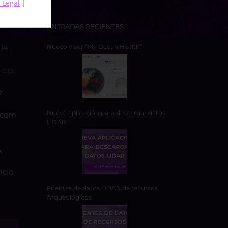
 Legal
|
ENTRADAS RECIENTES
14,
Nuevo visor “My Ocean Health”
c.p.
7
Nueva aplicación para descargar datos
.com
LiDAR
A
ncio
Fuentes de datos LiDAR de recursos
Arqueológicos