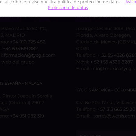
e suscribirse revise nuestra política de protección de datos |
Aviso
Protección de datos
GIS ESPAÑA – MADRID
TYC GIS AMÉRICA – MÉXICO
 Bravo Murillo 50, 1ºC,
Insurgentes Sur 1898, Piso 
3, MADRID
Florida, Álvaro Obregón,
fono:
+34 910 325 482
Ciudad de México (CDMX), 
l:
+34 635 619 882
01030
l:
formacion@tycgis.com
Teléfono:
+ 52 55 4326 828
:
web del grupo
Móvil:
+ 52 1 55 4326 8287
Email:
info@mexico.tycgis
GIS ESPAÑA – MÁLAGA
TYC GIS AMÉRICA – COLOMBI
 Pintor Joaquín Sorolla
Bajo (Oficina 1) 29017
Cra 8e 20a 17 sur, Villavice
AGA
Teléfono:
+57 313 665 25 20
fono:
+34 951 082 319
Email:
l.torres@tycgis.com