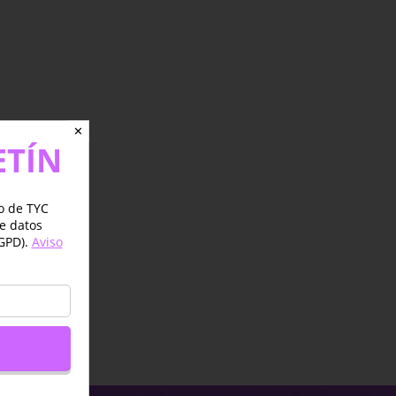
✕
ETÍN
jo de TYC
de datos
GPD).
Aviso