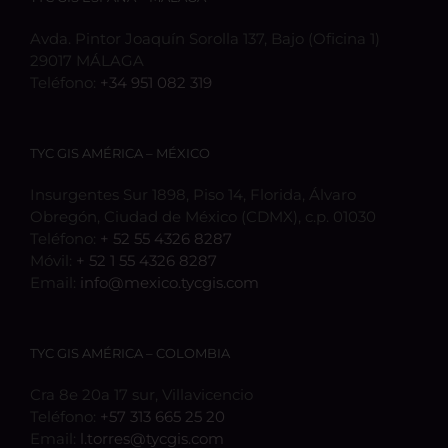
Avda. Pintor Joaquín Sorolla 137, Bajo (Oficina 1)
29017 MÁLAGA
Teléfono:
+34 951 082 319
TYC GIS AMÉRICA – MÉXICO
Insurgentes Sur 1898, Piso 14, Florida, Álvaro
Obregón, Ciudad de México (CDMX), c.p. 01030
Teléfono:
+ 52 55 4326 8287
Móvil:
+ 52 1 55 4326 8287
Email:
info@mexico.tycgis.com
TYC GIS AMÉRICA – COLOMBIA
Cra 8e 20a 17 sur, Villavicencio
Teléfono:
+57 313 665 25 20
Email:
l.torres@tycgis.com