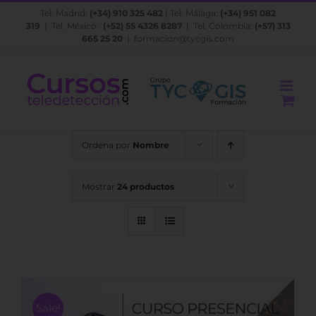
Saltar
Tel. Madrid:
(+34) 910 325 482
| Tel. Málaga:
(+34) 951 082
al
319
| Tel. México:
(+52) 55 4326 8287
| Tel. Colombia:
(+57) 313
contenido
665 25 20
|
formacion@tycgis.com
Ordena por
Nombre
Mostrar
24 productos
Sale!