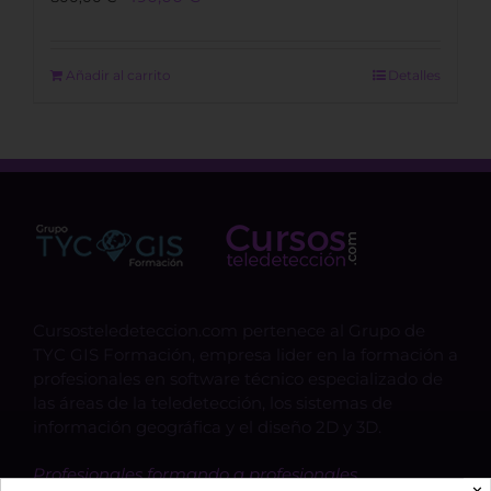
price
price
was:
is:
800,00 €.
490,00 €.
Añadir al carrito
Detalles
Cursosteledeteccion.com pertenece al Grupo de
TYC GIS Formación, empresa lider en la formación a
profesionales en software técnico especializado de
las áreas de la teledetección, los sistemas de
información geográfica y el diseño 2D y 3D.
Profesionales formando a profesionales.