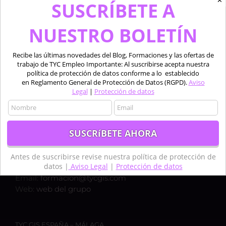
✕
SUSCRÍBETE A
NUESTRO BOLETÍN
Recibe las últimas novedades del Blog, Formaciones y las ofertas de
trabajo de TYC Empleo Importante: Al suscribirse acepta nuestra
política de protección de datos conforme a lo establecido
en Reglamento General de Protección de Datos (RGPD).
Aviso
Legal
|
Protección de datos
TYC GIS ESPAÑA – MADRID
Calle Bravo Murillo 50, 1ºC,
28003, MADRID
Teléfono:
+34 910 325 482
Antes de suscribirse revise nuestra política de protección de
datos |
Aviso Legal
|
Protección de datos
Móvil:
+34 635 619 882
Email:
formacion@tycgis.com
Web:
web del grupo
TYC GIS ESPAÑA – MÁLAGA