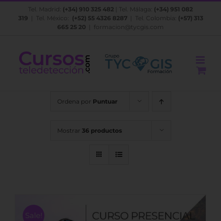
Saltar
Tel. Madrid:
(+34) 910 325 482
| Tel. Málaga:
(+34) 951 082
al
319
| Tel. México:
(+52) 55 4326 8287
| Tel. Colombia:
(+57) 313
contenido
665 25 20
|
formacion@tycgis.com
Ordena por
Puntuar
Mostrar
36 productos
Sale!