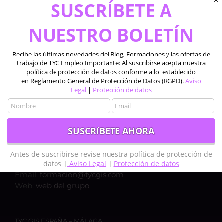
✕
SUSCRÍBETE A
NUESTRO BOLETÍN
Recibe las últimas novedades del Blog, Formaciones y las ofertas de
trabajo de TYC Empleo Importante: Al suscribirse acepta nuestra
política de protección de datos conforme a lo establecido
en Reglamento General de Protección de Datos (RGPD).
Aviso
Legal
|
Protección de datos
TYC GIS ESPAÑA – MADRID
Calle Bravo Murillo 50, 1ºC,
28003, MADRID
Teléfono:
+34 910 325 482
Antes de suscribirse revise nuestra política de protección de
datos |
Aviso Legal
|
Protección de datos
Móvil:
+34 635 619 882
Email:
formacion@tycgis.com
Web:
web del grupo
TYC GIS ESPAÑA – MÁLAGA