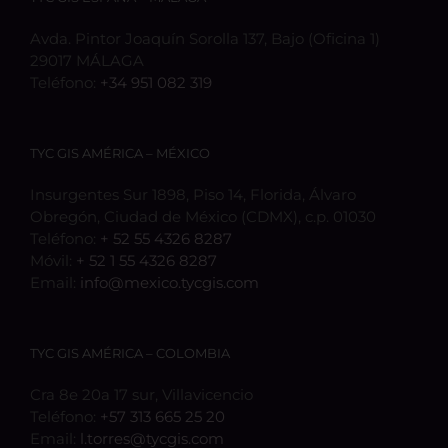
Avda. Pintor Joaquín Sorolla 137, Bajo (Oficina 1)
29017 MÁLAGA
Teléfono:
+34 951 082 319
TYC GIS AMÉRICA – MÉXICO
Insurgentes Sur 1898, Piso 14, Florida, Álvaro
Obregón, Ciudad de México (CDMX), c.p. 01030
Teléfono:
+ 52 55 4326 8287
Móvil:
+ 52 1 55 4326 8287
Email:
info@mexico.tycgis.com
TYC GIS AMÉRICA – COLOMBIA
Cra 8e 20a 17 sur, Villavicencio
Teléfono:
+57 313 665 25 20
Email:
l.torres@tycgis.com