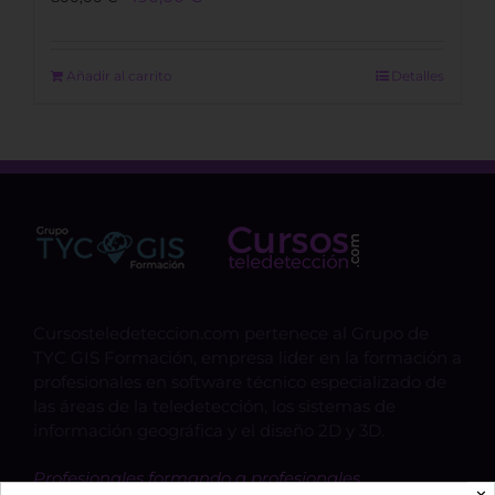
price
price
was:
is:
800,00 €.
490,00 €.
Añadir al carrito
Detalles
Cursosteledeteccion.com pertenece al Grupo de
TYC GIS Formación, empresa lider en la formación a
profesionales en software técnico especializado de
las áreas de la teledetección, los sistemas de
información geográfica y el diseño 2D y 3D.
Profesionales formando a profesionales.