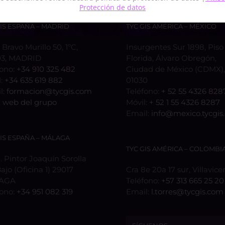
Protección de datos
GIS ESPAÑA – MADRID
TYC GIS AMÉRICA – MÉXICO
 Bravo Murillo 50, 1ºC,
Insurgentes Sur 1898, Piso 
3, MADRID
Florida, Álvaro Obregón,
fono:
+34 910 325 482
Ciudad de México (CDMX), 
l:
+34 635 619 882
01030
l:
formacion@tycgis.com
Teléfono:
+ 52 55 4326 828
:
web del grupo
Móvil:
+ 52 1 55 4326 8287
Email:
info@mexico.tycgis
GIS ESPAÑA – MÁLAGA
TYC GIS AMÉRICA – COLOMBI
 Pintor Joaquín Sorolla
Bajo (Oficina 1) 29017
Cra 8e 20a 17 sur, Villavice
AGA
Teléfono:
+57 313 665 25 20
fono:
+34 951 082 319
Email:
l.torres@tycgis.com