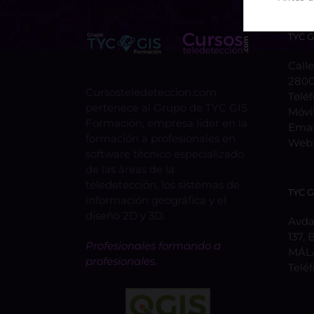
TYC 
Calle
2800
Cursosteledeteccion.com
Telé
pertenece al Grupo de TYC GIS
Móvi
Formación, empresa lider en la
Emai
formación a profesionales en
Web
software técnico especializado
de las áreas de la
teledetección, los sistemas de
TYC 
información geográfica y el
diseño 2D y 3D.
Avda.
137, 
Profesionales formando a
MÁL
profesionales.
Telé