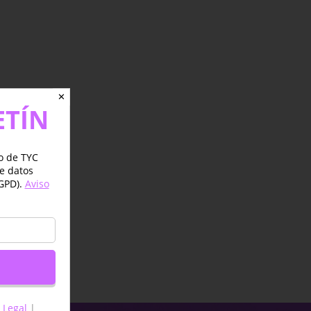
✕
ETÍN
jo de TYC
de datos
GPD).
Aviso
 Legal
|