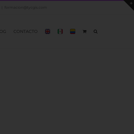
|
formacion@tycgis.com
OG
CONTACTO