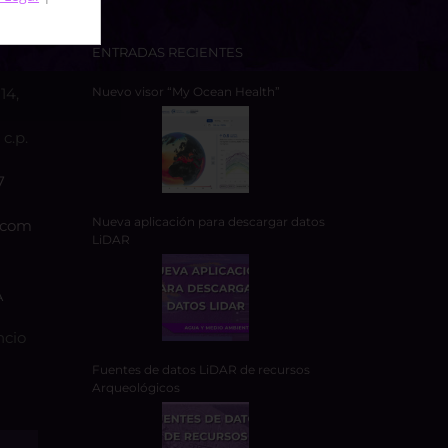
ENTRADAS RECIENTES
14,
Nuevo visor “My Ocean Health”
c.p.
7
Nueva aplicación para descargar datos
.com
LiDAR
A
ncio
Fuentes de datos LiDAR de recursos
Arqueológicos