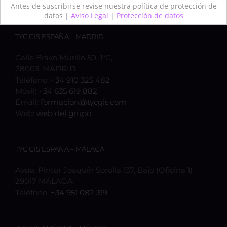
Antes de suscribirse revise nuestra política de protección de
datos |
Aviso Legal
|
Protección de datos
TYC GIS ESPAÑA – MADRID
Calle Bravo Murillo 50, 1ºC,
28003, MADRID
Teléfono:
+34 910 325 482
Móvil:
+34 635 619 882
Email:
formacion@tycgis.com
Web:
web del grupo
TYC GIS ESPAÑA – MÁLAGA
Avda. Pintor Joaquín Sorolla 137, Bajo (Oficina 1)
29017 MÁLAGA
Teléfono:
+34 951 082 319