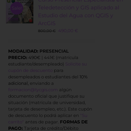
Teledetección y GIS aplicado al
Sale!
Estudio del Agua con QGIS y
ArcGIS
Original
Current
490,00
€
800,00
€
price
price
was:
is:
800,00 €.
490,00 €.
MODALIDAD:
PRESENCIAL
PRECIO:
490€
| 441€ (matrícula
estudiante/desempleado)
Solicite su
cupón de descuento
para
desempleados o estudiantes del
10%
adicional,
enviando a
formacion@tycgis.com
algún
documento oficial que justifique su
situación (matrícula de universidad,
tarjeta de desempleo, etc.). Este cupón
de descuento lo podrá aplicar en
"Su
carrito"
antes de pagar.
FORMAS DE
PAGO:
Tarjeta de crédito/Débito