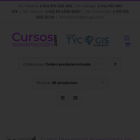
Saltar
Tel. Madrid:
(+34) 910 325 482
| Tel. Málaga:
(+34) 951 082
al
319
| Tel. México:
(+52) 55 4326 8287
| Tel. Colombia:
(+57) 313
contenido
665 25 20
|
formacion@tycgis.com
Ordena por
Orden predeterminado
Mostrar
36 productos
Curso Presencial Especialista en