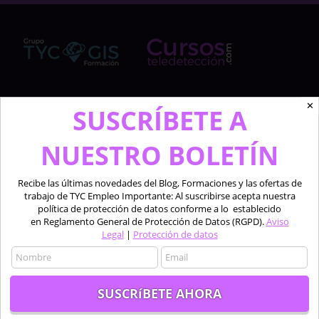
✕
Cursosteledeteccion.com pertenece al Grupo de
SUSCRÍBETE A
TYC GIS Formación, empresa lider en la formación a
profesionales en software técnico especializado de
NUESTRO BOLETÍN
las áreas de la teledetección, los sistemas de
información geográfica y el diseño 2D y 3D.
Recibe las últimas novedades del Blog, Formaciones y las ofertas de
trabajo de TYC Empleo Importante: Al suscribirse acepta nuestra
Profesionales formando a profesionales.
política de protección de datos conforme a lo establecido
en Reglamento General de Protección de Datos (RGPD).
Aviso
Legal
|
Protección de datos