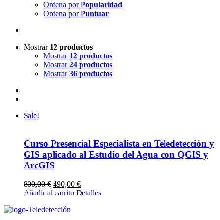
Ordena por
Popularidad
Ordena por
Puntuar
Mostrar
12 productos
Mostrar
12 productos
Mostrar
24 productos
Mostrar
36 productos
Sale!
Curso Presencial Especialista en Teledetección y
GIS aplicado al Estudio del Agua con QGIS y
ArcGIS
Original
Current
800,00
€
490,00
€
price
price
Añadir al carrito
Detalles
was:
is:
800,00 €.
490,00 €.