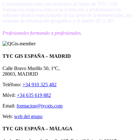
Cursosteledeteccion.com pertenece al Grupo de TYC GIS
Formación, empresa lider en la formación a profesionales en
software técnico especializado de las áreas de la teledetección, los
sistemas de información geográfica y el diseño 2D y 3D.
Profesionales formando a profesionales.
TYC GIS ESPAÑA – MADRID
Calle Bravo Murillo 50, 1ºC,
28003, MADRID
Teléfono:
+34 910 325 482
Móvil:
+34 635 619 882
Email:
formacion@tycgis.com
Web:
web del grupo
TYC GIS ESPAÑA – MÁLAGA