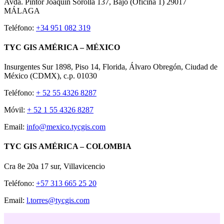
Avda. Pintor Joaquín Sorolla 137, Bajo (Oficina 1) 29017
MÁLAGA
Teléfono:
+34 951 082 319
TYC GIS AMÉRICA – MÉXICO
Insurgentes Sur 1898, Piso 14, Florida, Álvaro Obregón, Ciudad de
México (CDMX), c.p. 01030
Teléfono:
+ 52 55 4326 8287
Móvil:
+ 52 1 55 4326 8287
Email:
info@mexico.tycgis.com
TYC GIS AMÉRICA – COLOMBIA
Cra 8e 20a 17 sur, Villavicencio
Teléfono:
+57 313 665 25 20
Email:
l.torres@tycgis.com