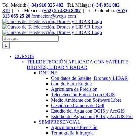
Saltar
Tel. Madrid:
(+34) 910 325 482
| Tel. Málaga:
(+34) 951 082
al
319
| Tel. México:
(+52) 55 4326 8287
| Tel. Colombia:
(+57)
contenido
313 665 25 20
|
formacion@tycgis.com
Buscar:
CURSOS
TELEDETECCIÓN APLICADA CON SATÉLITE,
DRONES, LIDAR Y RADAR
ONLINE
Con datos de Satélite, Drones y LIDAR
Google Earth Engine
Agricultura de Precisión
Teledetección Forestal con QGIS
Medio Ambiente con Software Libre
Gestión de Campos de Golf
Estudio del Agua con QGIS y ArcGIS
Estudio del Agua con QGIS y ArcGIS Pro
SEMIPRESENCIAL
Agricultura de Precisión
Termografía Infrarroja