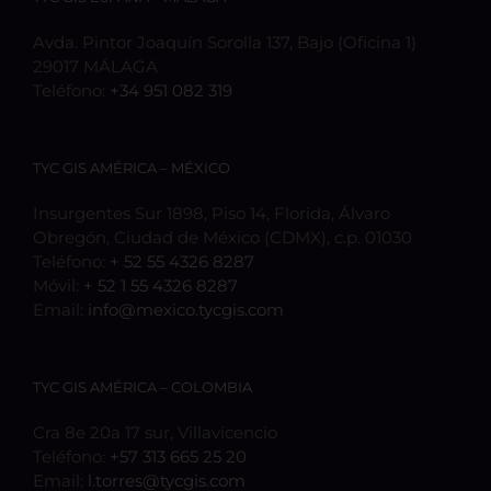
Avda. Pintor Joaquín Sorolla 137, Bajo (Oficina 1)
29017 MÁLAGA
Teléfono:
+34 951 082 319
TYC GIS AMÉRICA – MÉXICO
Insurgentes Sur 1898, Piso 14, Florida, Álvaro
Obregón, Ciudad de México (CDMX), c.p. 01030
Teléfono:
+ 52 55 4326 8287
Móvil:
+ 52 1 55 4326 8287
Email:
info@mexico.tycgis.com
TYC GIS AMÉRICA – COLOMBIA
Cra 8e 20a 17 sur, Villavicencio
Teléfono:
+57 313 665 25 20
Email:
l.torres@tycgis.com