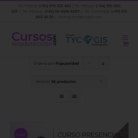
Saltar
Tel. Madrid:
(+34) 910 325 482
| Tel. Málaga:
(+34) 951 082
al
319
| Tel. México:
(+52) 55 4326 8287
| Tel. Colombia:
(+57) 313
contenido
665 25 20
|
formacion@tycgis.com
Ordena por
Popularidad
Mostrar
36 productos
Sale!