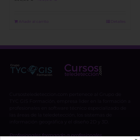
price
price
was:
is:
800,00 €.
490,00 €.
Añadir al carrito
Detalles
Cursosteledeteccion.com pertenece al Grupo de
TYC GIS Formación, empresa lider en la formación a
profesionales en software técnico especializado de
las áreas de la teledetección, los sistemas de
información geográfica y el diseño 2D y 3D.
Profesionales formando a profesionales.