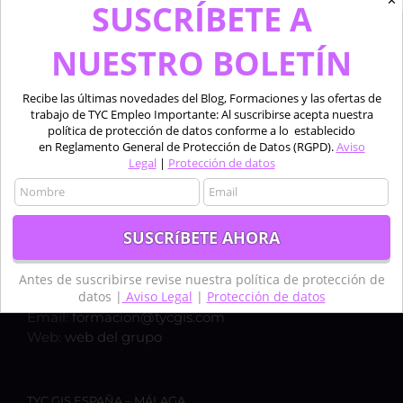
✕
SUSCRÍBETE A
NUESTRO BOLETÍN
Recibe las últimas novedades del Blog, Formaciones y las ofertas de
trabajo de TYC Empleo Importante: Al suscribirse acepta nuestra
política de protección de datos conforme a lo establecido
en Reglamento General de Protección de Datos (RGPD).
Aviso
Legal
|
Protección de datos
TYC GIS ESPAÑA – MADRID
Calle Bravo Murillo 50, 1ºC,
28003, MADRID
Teléfono:
+34 910 325 482
Antes de suscribirse revise nuestra política de protección de
datos |
Aviso Legal
|
Protección de datos
Móvil:
+34 635 619 882
Email:
formacion@tycgis.com
Web:
web del grupo
TYC GIS ESPAÑA – MÁLAGA