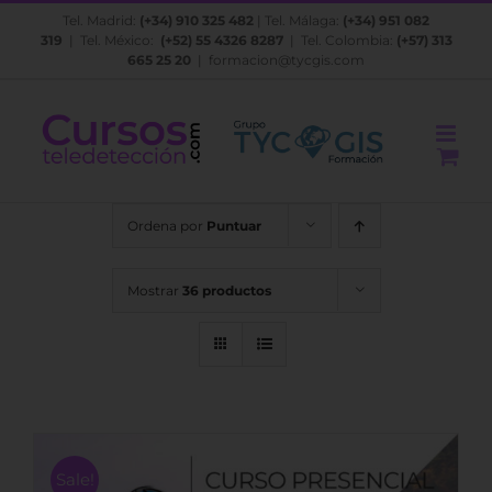
Saltar
Tel. Madrid:
(+34) 910 325 482
| Tel. Málaga:
(+34) 951 082
al
319
| Tel. México:
(+52) 55 4326 8287
| Tel. Colombia:
(+57) 313
contenido
665 25 20
|
formacion@tycgis.com
Ordena por
Puntuar
Mostrar
36 productos
Sale!