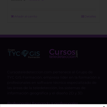
price
price
was:
is:
800,00 €.
490,00 €.
Añadir al carrito
Detalles
Cursosteledeteccion.com pertenece al Grupo de
TYC GIS Formación, empresa lider en la formación a
profesionales en software técnico especializado de
las áreas de la teledetección, los sistemas de
información geográfica y el diseño 2D y 3D.
Profesionales formando a profesionales.