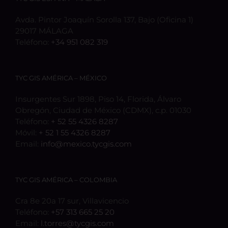
Avda. Pintor Joaquín Sorolla 137, Bajo (Oficina 1)
29017 MÁLAGA
Teléfono:
+34 951 082 319
TYC GIS AMÉRICA – MÉXICO
Insurgentes Sur 1898, Piso 14, Florida, Álvaro
Obregón, Ciudad de México (CDMX), c.p. 01030
Teléfono:
+ 52 55 4326 8287
Móvil:
+ 52 1 55 4326 8287
Email:
info@mexico.tycgis.com
TYC GIS AMÉRICA – COLOMBIA
Cra 8e 20a 17 sur, Villavicencio
Teléfono:
+57 313 665 25 20
Email:
l.torres@tycgis.com