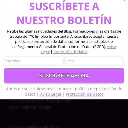
✕
SUSCRÍBETE A
NUESTRO BOLETÍN
Recibe las últimas novedades del Blog, Formaciones y las ofertas de
trabajo de TYC Empleo Importante: Al suscribirse acepta nuestra
política de protección de datos conforme a lo establecido
en Reglamento General de Protección de Datos (RGPD).
Aviso
Legal
|
Protección de datos
TYC GIS ESPAÑA – MADRID
Calle Bravo Murillo 50, 1ºC,
28003, MADRID
Teléfono:
+34 910 325 482
Antes de suscribirse revise nuestra política de protección de
datos |
Aviso Legal
|
Protección de datos
Móvil:
+34 635 619 882
Email:
formacion@tycgis.com
Web:
web del grupo
TYC GIS ESPAÑA – MÁLAGA