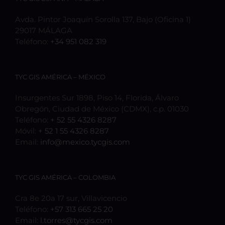
Avda. Pintor Joaquín Sorolla 137, Bajo (Oficina 1)
29017 MÁLAGA
Teléfono:
+34 951 082 319
TYC GIS AMÉRICA – MÉXICO
Insurgentes Sur 1898, Piso 14, Florida, Álvaro
Obregón, Ciudad de México (CDMX), c.p. 01030
Teléfono:
+ 52 55 4326 8287
Móvil:
+ 52 1 55 4326 8287
Email:
info@mexico.tycgis.com
TYC GIS AMÉRICA – COLOMBIA
Cra 8e 20a 17 sur, Villavicencio
Teléfono:
+57 313 665 25 20
Email:
l.torres@tycgis.com