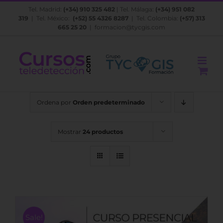
Saltar
Tel. Madrid:
(+34) 910 325 482
| Tel. Málaga:
(+34) 951 082
al
319
| Tel. México:
(+52) 55 4326 8287
| Tel. Colombia:
(+57) 313
contenido
665 25 20
|
formacion@tycgis.com
Ordena por
Orden predeterminado
Mostrar
24 productos
Sale!