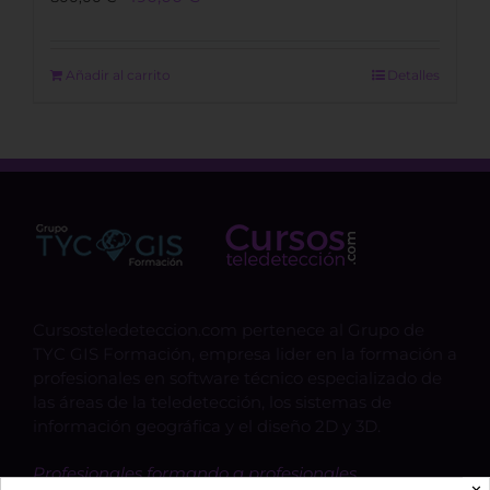
price
price
was:
is:
800,00 €.
490,00 €.
Añadir al carrito
Detalles
Cursosteledeteccion.com pertenece al Grupo de
TYC GIS Formación, empresa lider en la formación a
profesionales en software técnico especializado de
las áreas de la teledetección, los sistemas de
información geográfica y el diseño 2D y 3D.
Profesionales formando a profesionales.