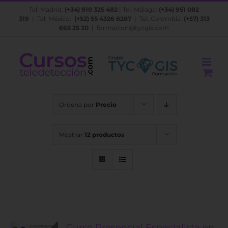
Saltar
Tel. Madrid:
(+34) 910 325 482
| Tel. Málaga:
(+34) 951 082
al
319
| Tel. México:
(+52) 55 4326 8287
| Tel. Colombia:
(+57) 313
contenido
665 25 20
|
formacion@tycgis.com
Ordena por
Precio
Mostrar
12 productos
Curso Presencial Especialista en