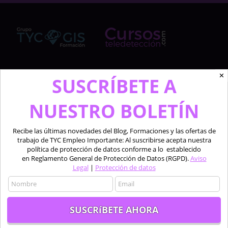
✕
Cursosteledeteccion.com pertenece al Grupo de
SUSCRÍBETE A
TYC GIS Formación, empresa lider en la formación a
profesionales en software técnico especializado de
NUESTRO BOLETÍN
las áreas de la teledetección, los sistemas de
información geográfica y el diseño 2D y 3D.
Recibe las últimas novedades del Blog, Formaciones y las ofertas de
trabajo de TYC Empleo Importante: Al suscribirse acepta nuestra
Profesionales formando a profesionales.
política de protección de datos conforme a lo establecido
en Reglamento General de Protección de Datos (RGPD).
Aviso
Legal
|
Protección de datos