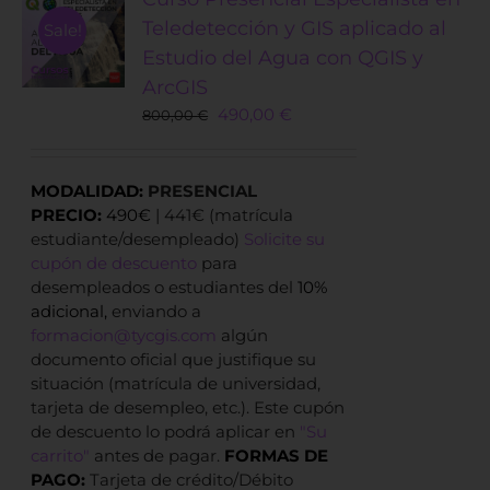
Teledetección y GIS aplicado al
Sale!
Estudio del Agua con QGIS y
ArcGIS
Original
Current
490,00
€
800,00
€
price
price
was:
is:
800,00 €.
490,00 €.
MODALIDAD:
PRESENCIAL
PRECIO:
490€
| 441€ (matrícula
estudiante/desempleado)
Solicite su
cupón de descuento
para
desempleados o estudiantes del
10%
adicional,
enviando a
formacion@tycgis.com
algún
documento oficial que justifique su
situación (matrícula de universidad,
tarjeta de desempleo, etc.). Este cupón
de descuento lo podrá aplicar en
"Su
carrito"
antes de pagar.
FORMAS DE
PAGO:
Tarjeta de crédito/Débito