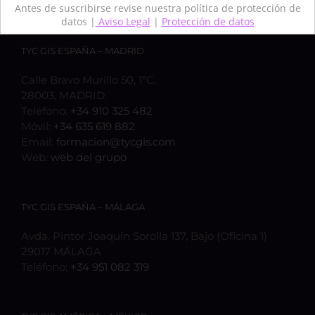
Antes de suscribirse revise nuestra política de protección de
datos |
Aviso Legal
|
Protección de datos
TYC GIS ESPAÑA – MADRID
Calle Bravo Murillo 50, 1ºC,
28003, MADRID
Teléfono:
+34 910 325 482
Móvil:
+34 635 619 882
Email:
formacion@tycgis.com
Web:
web del grupo
TYC GIS ESPAÑA – MÁLAGA
Avda. Pintor Joaquín Sorolla 137, Bajo (Oficina 1)
29017 MÁLAGA
Teléfono:
+34 951 082 319