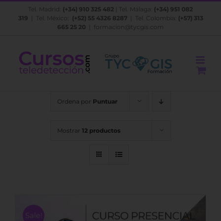
Saltar
Tel. Madrid:
(+34) 910 325 482
| Tel. Málaga:
(+34) 951 082
al
319
| Tel. México:
(+52) 55 4326 8287
| Tel. Colombia:
(+57) 313
contenido
665 25 20
|
formacion@tycgis.com
Ordena por
Puntuar
Mostrar
12 productos
Sale!