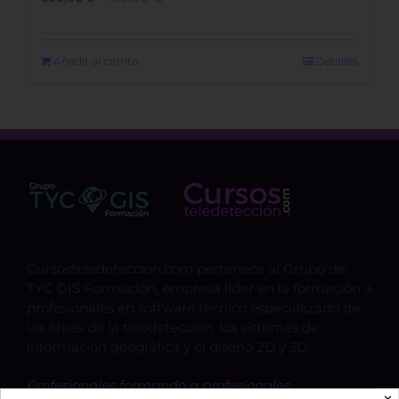
price
price
was:
is:
800,00 €.
490,00 €.
Añadir al carrito
Detalles
Cursosteledeteccion.com pertenece al Grupo de
TYC GIS Formación, empresa lider en la formación a
profesionales en software técnico especializado de
las áreas de la teledetección, los sistemas de
información geográfica y el diseño 2D y 3D.
Profesionales formando a profesionales.