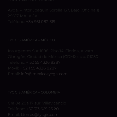
Avda. Pintor Joaquín Sorolla 137, Bajo (Oficina 1)
29017 MÁLAGA
Teléfono:
+34 951 082 319
TYC GIS AMÉRICA – MÉXICO
Insurgentes Sur 1898, Piso 14, Florida, Álvaro
Obregón, Ciudad de México (CDMX), c.p. 01030
Teléfono:
+ 52 55 4326 8287
Móvil:
+ 52 1 55 4326 8287
Email:
info@mexico.tycgis.com
TYC GIS AMÉRICA – COLOMBIA
Cra 8e 20a 17 sur, Villavicencio
Teléfono:
+57 313 665 25 20
Email:
l.torres@tycgis.com