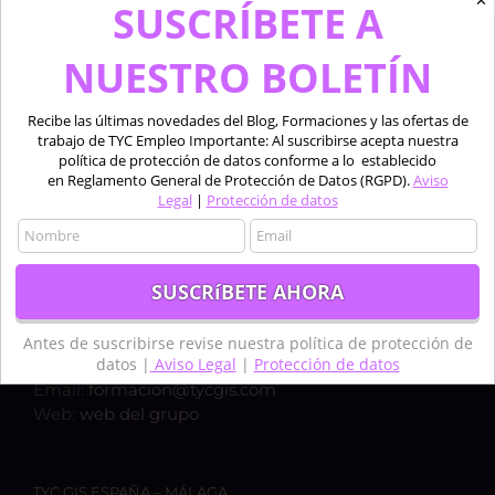
✕
SUSCRÍBETE A
NUESTRO BOLETÍN
Recibe las últimas novedades del Blog, Formaciones y las ofertas de
trabajo de TYC Empleo Importante: Al suscribirse acepta nuestra
política de protección de datos conforme a lo establecido
en Reglamento General de Protección de Datos (RGPD).
Aviso
Legal
|
Protección de datos
TYC GIS ESPAÑA – MADRID
Calle Bravo Murillo 50, 1ºC,
28003, MADRID
Teléfono:
+34 910 325 482
Antes de suscribirse revise nuestra política de protección de
datos |
Aviso Legal
|
Protección de datos
Móvil:
+34 635 619 882
Email:
formacion@tycgis.com
Web:
web del grupo
TYC GIS ESPAÑA – MÁLAGA