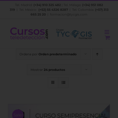
Saltar
Tel. Madrid:
(+34) 910 325 482
| Tel. Málaga:
(+34) 951 082
al
319
| Tel. México:
(+52) 55 4326 8287
| Tel. Colombia:
(+57) 313
contenido
665 25 20
|
formacion@tycgis.com
Ordena por
Orden predeterminado
Mostrar
24 productos
Sale!