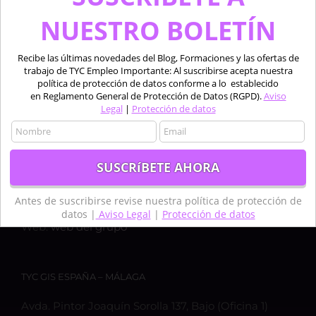
NUESTRO BOLETÍN
Recibe las últimas novedades del Blog, Formaciones y las ofertas de
trabajo de TYC Empleo Importante: Al suscribirse acepta nuestra
política de protección de datos conforme a lo establecido
en Reglamento General de Protección de Datos (RGPD).
Aviso
Legal
|
Protección de datos
TYC GIS ESPAÑA – MADRID
Calle Bravo Murillo 50, 1ºC,
28003, MADRID
Teléfono:
+34 910 325 482
Móvil:
+34 635 619 882
Antes de suscribirse revise nuestra política de protección de
Email:
formacion@tycgis.com
datos |
Aviso Legal
|
Protección de datos
Web:
web del grupo
TYC GIS ESPAÑA – MÁLAGA
Avda. Pintor Joaquín Sorolla 137, Bajo (Oficina 1)