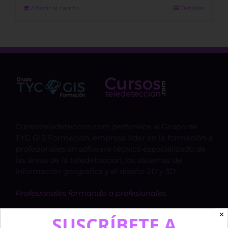
1.600,00 €.
1.500,00 €.
Añadir al carrito
Detalles
Cursosteledeteccion.com pertenece al Grupo de
TYC GIS Formación, empresa lider en la formación a
profesionales en software técnico especializado de
las áreas de la teledetección, los sistemas de
información geográfica y el diseño 2D y 3D.
Profesionales formando a profesionales.
✕
SUSCRÍBETE A