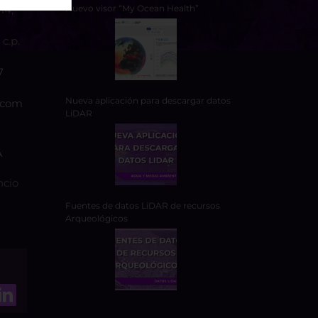
14,
Nuevo visor “My Ocean Health”
c.p.
7
Nueva aplicación para descargar datos
.com
LiDAR
A
ncio
Fuentes de datos LiDAR de recursos
Arqueológicos