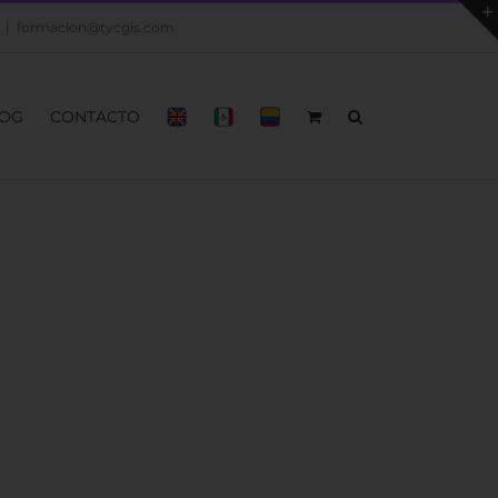
|
formacion@tycgis.com
OG
CONTACTO