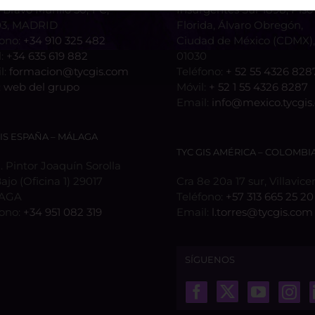
 Bravo Murillo 50, 1ºC,
Insurgentes Sur 1898, Piso 
3, MADRID
Florida, Álvaro Obregón,
fono:
+34 910 325 482
Ciudad de México (CDMX), 
l:
+34 635 619 882
01030
l:
formacion@tycgis.com
Teléfono:
+ 52 55 4326 828
:
web del grupo
Móvil:
+ 52 1 55 4326 8287
Email:
info@mexico.tycgis
GIS ESPAÑA – MÁLAGA
TYC GIS AMÉRICA – COLOMBI
 Pintor Joaquín Sorolla
Bajo (Oficina 1) 29017
Cra 8e 20a 17 sur, Villavice
AGA
Teléfono:
+57 313 665 25 20
fono:
+34 951 082 319
Email:
l.torres@tycgis.com
SÍGUENOS