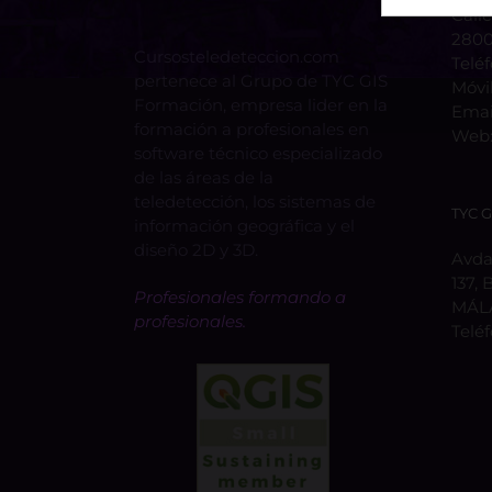
Calle
2800
Cursosteledeteccion.com
Telé
pertenece al Grupo de TYC GIS
Móvi
Formación, empresa lider en la
Emai
formación a profesionales en
Web
software técnico especializado
de las áreas de la
teledetección, los sistemas de
TYC 
información geográfica y el
diseño 2D y 3D.
Avda.
137, 
Profesionales formando a
MÁL
profesionales.
Telé