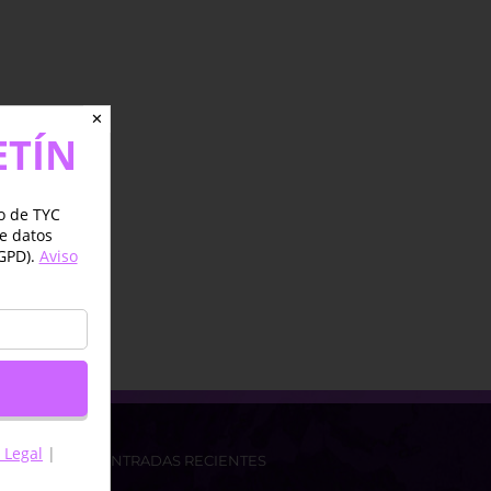
✕
ETÍN
jo de TYC
de datos
GPD).
Aviso
 Legal
|
ENTRADAS RECIENTES