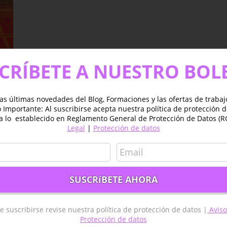
CRÍBETE A NUESTRO BOL
as últimas novedades del Blog, Formaciones y las ofertas de traba
Importante: Al suscribirse acepta nuestra política de protección 
a lo establecido en Reglamento General de Protección de Datos (R
Legal
|
Protección de datos
es
e suscribirse revise nuestra política de protección de datos |
Aviso
GIS ESPAÑA – MADRID
TYC GIS AMÉRICA – MÉXICO
Protección de datos