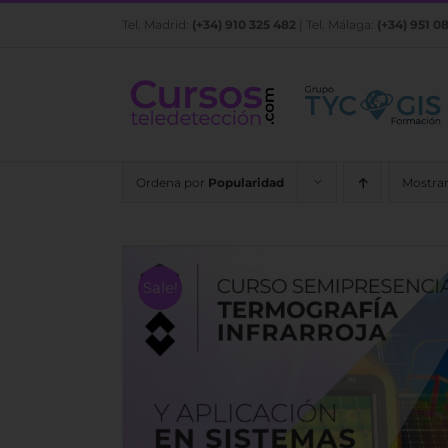
Saltar
Tel. Madrid:
(+34) 910 325 482
| Tel. Málaga:
(+34) 951 0
al
contenido
Ordena por
Popularidad
Mostra
Sale!