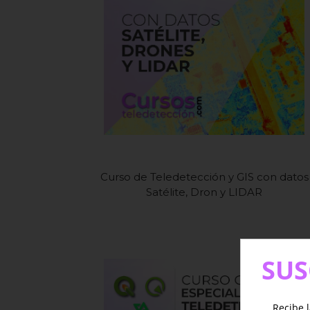
Curso de Teledetección y GIS con datos
Satélite, Dron y LIDAR
SUS
Recibe l