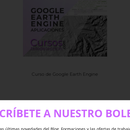
Curso de Google Earth Engine
CRÍBETE A NUESTRO BOL
as últimas novedades del Blog, Formaciones y las ofertas de traba