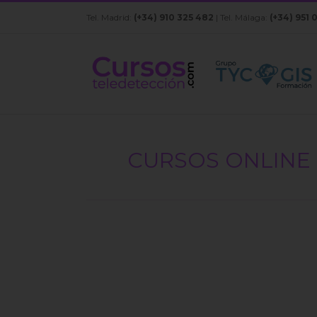
Saltar
Tel. Madrid:
(+34) 910 325 482
| Tel. Málaga:
(+34) 951 
al
contenido
CURSOS ONLINE 