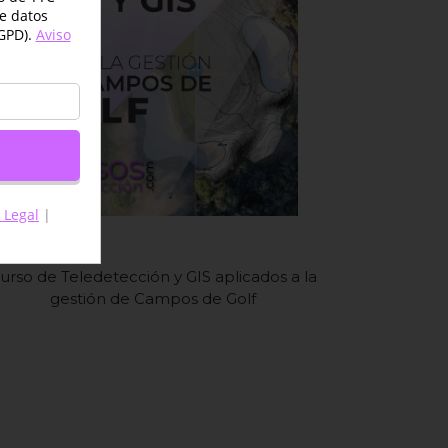
de datos
GPD).
Aviso
 Legal
|
urso de Teledetección y GIS aplicados a la
gestión de Campos de Golf