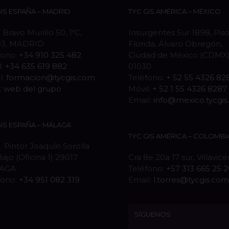
GIS ESPAÑA – MADRID
TYC GIS AMÉRICA – MÉXICO
 Bravo Murillo 50, 1ºC,
Insurgentes Sur 1898, Piso
03, MADRID
Florida, Álvaro Obregón,
fono:
+34 910 325 482
Ciudad de México (CDMX),
l:
+34 635 619 882
01030
l:
formacion@tycgis.com
Teléfono:
+ 52 55 4326 82
:
web del grupo
Móvil:
+ 52 1 55 4326 8287
Email:
info@mexico.tycgi
GIS ESPAÑA – MÁLAGA
TYC GIS AMÉRICA – COLOMBI
. Pintor Joaquín Sorolla
Bajo (Oficina 1) 29017
Cra 8e 20a 17 sur, Villavic
AGA
Teléfono:
+57 313 665 25 
fono:
+34 951 082 319
Email:
l.torres@tycgis.com
SÍGUENOS