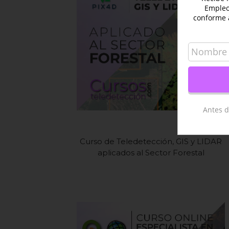
Empleo 
conforme 
Antes d
Curso de Teledetección, GIS y LIDAR
aplicados al Sector Forestal