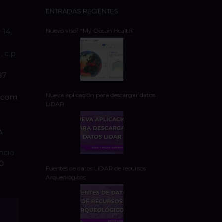
ENTRADAS RECIENTES
 14,
Nuevo visor “My Ocean Health”
 c.p.
87
Nueva aplicación para descargar datos
s.com
LiDAR
A
encio
20
Fuentes de datos LiDAR de recursos
Arqueológicos