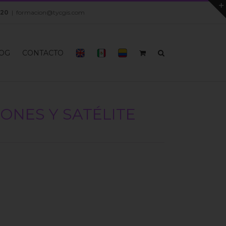
 20
|
formacion@tycgis.com
OG
CONTACTO
ONES Y SATÉLITE