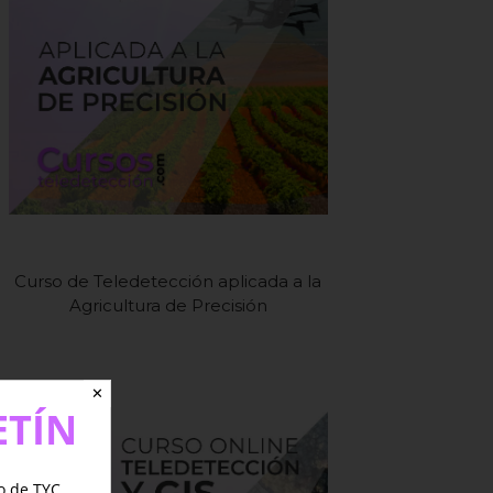
Curso de Teledetección aplicada a la
Agricultura de Precisión
✕
ETÍN
jo de TYC