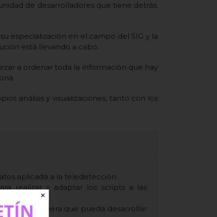
nidad de desarrolladores que tiene detrás,
su especialización en el campo del SIG y la
ución está llevando a cabo.
zar a ordenar toda la información que hay
ona.
os análisis y visualizaciones, tanto con los
tos aplicada a la teledetección.
 realizar y adaptar los scripts a las
✕
ETÍN
te área de manera que pueda desarrollar