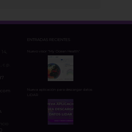
ENTRADAS RECIENTES
 14,
Nuevo visor “My Ocean Health”
 c.p.
87
Nueva aplicación para descargar datos
s.com
LiDAR
A
encio
20