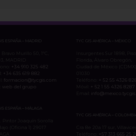
GIS ESPAÑA – MADRID
TYC GIS AMÉRICA – MÉXICO
 Bravo Murillo 50, 1ºC,
Insurgentes Sur 1898, Piso
03, MADRID
Florida, Álvaro Obregón,
fono:
+34 910 325 482
Ciudad de México (CDMX),
l:
+34 635 619 882
01030
l:
formacion@tycgis.com
Teléfono:
+ 52 55 4326 82
:
web del grupo
Móvil:
+ 52 1 55 4326 8287
Email:
info@mexico.tycgi
GIS ESPAÑA – MÁLAGA
TYC GIS AMÉRICA – COLOMBI
. Pintor Joaquín Sorolla
Bajo (Oficina 1) 29017
Cra 8e 20a 17 sur, Villavic
AGA
Teléfono:
+57 313 665 25 