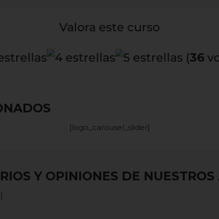
Valora este curso
(
36
vo
IONADOS
[logo_carousel_slider]
IOS Y OPINIONES DE NUESTRO
]