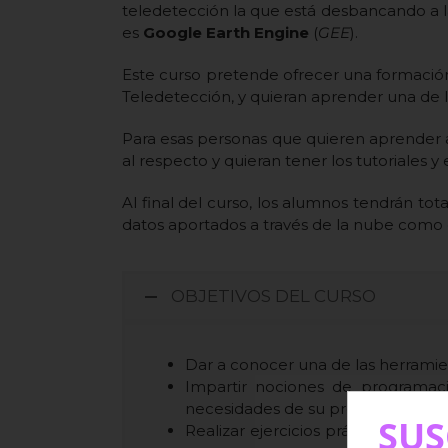
teledetección la que está desbancando a l
es
Google Earth Engine
(
GEE
).
Este curso pretende ofrecer una formación 
Teledetección, y quieran aprender una de l
Para esas personas que quieren aprender
al respecto y quieran tener los tutoriales
Al final del curso, los alumnos tendrán tot
datos aportados a través de la nube como d
OBJETIVOS DEL CURSO
Dar a conocer una de las herramie
Impartir nociones de programaci
necesidades de su proyecto.
SUS
Realizar ejercicios prácticos que