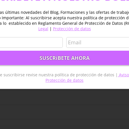
los estudiantes y profesionales que estén interesados e
as últimas novedades del Blog, Formaciones y las ofertas de traba
Importante: Al suscribirse acepta nuestra política de protección 
elitales. Es necesario tener conocimientos básicos de pro
a lo establecido en Reglamento General de Protección de Datos (R
 posible la formación aportada así como de nociones básic
Legal
|
Protección de datos
e suscribirse revise nuestra política de protección de datos |
Aviso
Protección de datos