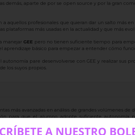
as demás, aparte de por se open source y por la gran comu
a aquellos profesionales que quieran dar un salto más en 
as plataformas más usadas en la actualidad y que más evol
 a manejar
GEE
pero no tienen suficiente tiempo para empe
 y el aprendizaje básico para empezar a entender cómo funci
al autonomía pare desenvolverse con GEE y realizar sus propi
e los suyos propios.
ntas más avanzadas en análisis de grandes volúmenes de da
ón para que el alumno adopte suficiente autonomía para
CRÍBETE A NUESTRO BOL
 permitan al alumno la asimilación de conocimientos en es