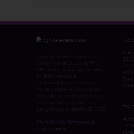
TYC 
Calle
Cursosteledeteccion.com
280
pertenece al Grupo de TYC
Telé
GIS Formación, empresa lider
Móvi
en la formación a
Emai
profesionales en software
Web
técnico especializado de las
áreas de la teledetección, los
sistemas de información
TYC 
geográfica y el diseño 2D y 3D.
Avda
Profesionales formando a
137, 
profesionales.
MÁL