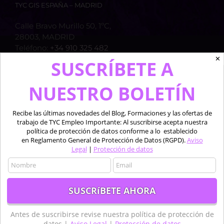
TYC GIS ESPAÑA – MADRID
Calle Bravo Murillo 50, 1ºC,
28003, MADRID
Teléfono:
+34 910 325 482
Móvil:
+34 635 619 882
✕
SUSCRÍBETE A
Email:
formacion@tycgis.com
Web:
web del grupo
NUESTRO BOLETÍN
Recibe las últimas novedades del Blog, Formaciones y las ofertas de
TYC GIS ESPAÑA – MÁLAGA
trabajo de TYC Empleo Importante: Al suscribirse acepta nuestra
política de protección de datos conforme a lo establecido
Avda. Pintor Joaquín Sorolla 137, Bajo (Oficina 1)
en Reglamento General de Protección de Datos (RGPD).
Aviso
29017 MÁLAGA
Legal
|
Protección de datos
Teléfono:
+34 951 082 319
TYC GIS AMÉRICA – MÉXICO
Antes de suscribirse revise nuestra política de protección de
Insurgentes Sur 1898, Piso 14, Florida, Álvaro
datos |
Aviso Legal
|
Protección de datos