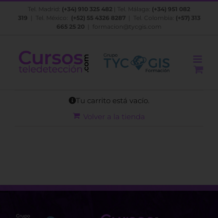
Saltar
Tel. Madrid:
(+34) 910 325 482
| Tel. Málaga:
(+34) 951 082
al
319
| Tel. México:
(+52) 55 4326 8287
| Tel. Colombia:
(+57) 313
contenido
665 25 20
|
formacion@tycgis.com
Tu carrito está vacío.
Volver a la tienda