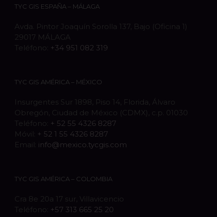
TYC GIS ESPAÑA – MÁLAGA
Avda. Pintor Joaquín Sorolla 137, Bajo (Oficina 1)
29017 MÁLAGA
Teléfono:
+34 951 082 319
TYC GIS AMÉRICA – MÉXICO
Insurgentes Sur 1898, Piso 14, Florida, Álvaro
Obregón, Ciudad de México (CDMX), c.p. 01030
Teléfono:
+ 52 55 4326 8287
Móvil:
+ 52 1 55 4326 8287
Email:
info@mexico.tycgis.com
TYC GIS AMÉRICA – COLOMBIA
Cra 8e 20a 17 sur, Villavicencio
Teléfono:
+57 313 665 25 20