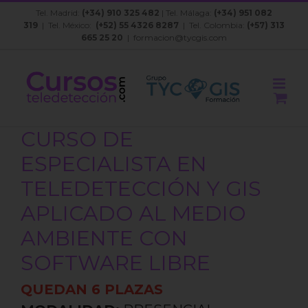
Saltar
Tel. Madrid:
(+34) 910 325 482
| Tel. Málaga:
(+34) 951 082
al
319
| Tel. México:
(+52) 55 4326 8287
| Tel. Colombia:
(+57) 313
contenido
665 25 20
|
formacion@tycgis.com
CURSO DE
ESPECIALISTA EN
TELEDETECCIÓN Y GIS
APLICADO AL MEDIO
AMBIENTE CON
SOFTWARE LIBRE
QUEDAN 6 PLAZAS