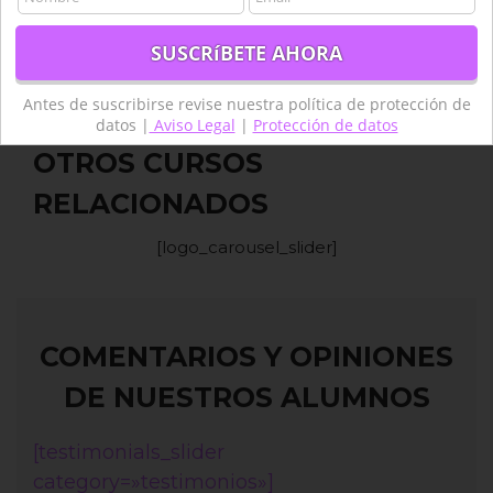
(
27
votos, promedio:
4,93
de 5)
Antes de suscribirse revise nuestra política de protección de
datos |
Aviso Legal
|
Protección de datos
OTROS CURSOS
RELACIONADOS
[logo_carousel_slider]
COMENTARIOS Y OPINIONES
DE NUESTROS ALUMNOS
[testimonials_slider
category=»testimonios»]