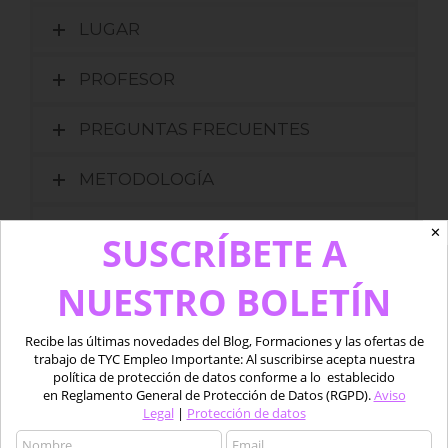
LUGAR
PROFESOR
PREGUNTAS FRECUENTES
METODOLOGÍA
PRECIO
✕
SUSCRÍBETE A
PROCESO DE MATRICULACIÓN
NUESTRO BOLETÍN
FORMAS DE PAGO
Recibe las últimas novedades del Blog, Formaciones y las ofertas de
trabajo de TYC Empleo Importante: Al suscribirse acepta nuestra
política de protección de datos conforme a lo establecido
Valora este curso
en Reglamento General de Protección de Datos (RGPD).
Aviso
Legal
|
Protección de datos