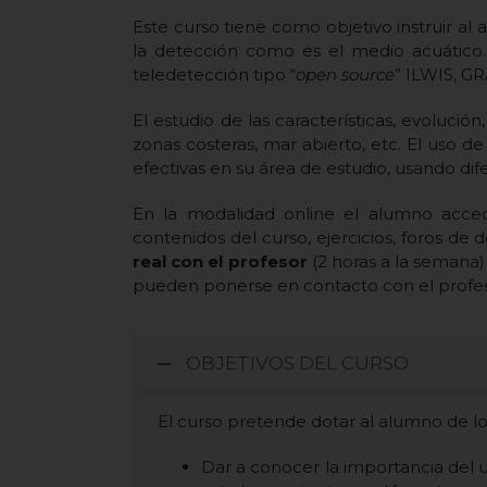
Este curso tiene como objetivo instruir al
la detección como es el medio acuático.
teledetección tipo “
open source
” ILWIS, GR
El estudio de las características, evoluci
zonas costeras, mar abierto, etc. El uso d
efectivas en su área de estudio, usando dif
En la modalidad online el alumno acce
contenidos del curso, ejercicios, foros de
real con el profesor
(2 horas a la semana
pueden ponerse en contacto con el profes
OBJETIVOS DEL CURSO
El curso pretende dotar al alumno de los
Dar a conocer la importancia del u