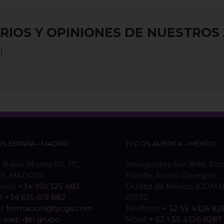
IOS Y OPINIONES DE NUESTRO
]
GIS ESPAÑA – MADRID
TYC GIS AMÉRICA – MÉXICO
 Bravo Murillo 50, 1ºC,
Insurgentes Sur 1898, Piso
03, MADRID
Florida, Álvaro Obregón,
fono:
+34 910 325 482
Ciudad de México (CDMX),
l:
+34 635 619 882
01030
l:
formacion@tycgis.com
Teléfono:
+ 52 55 4326 82
:
web del grupo
Móvil:
+ 52 1 55 4326 8287