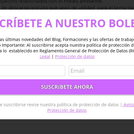
royectos relacionados con el medio ambiente.
de descarga gratuita que sean de utilidad para el tema tra
 programas y aplicaciones desarrolladas para su uso en tele
CRÍBETE A NUESTRO BOL
 (SIG).
ión de resultados con el objetivo de aprender a realizar con
so en el que el alumno aplicará los conocimientos adquir
as últimas novedades del Blog, Formaciones y las ofertas de traba
Importante: Al suscribirse acepta nuestra política de protección 
a lo establecido en Reglamento General de Protección de Datos (R
o a mostrar al alumno el ámbito de la teledetección y su 
Legal
|
Protección de datos
en unos resultados muy prácticos si son utilizados de ma
 y las nuevas tecnologías están permitiendo que los datos
e suscribirse revise nuestra política de protección de datos |
Aviso
Protección de datos