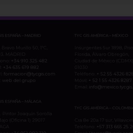
GIS ESPAÑA – MADRID
TYC GIS AMÉRICA – MÉXICO
 Bravo Murillo 50, 1ºC,
Insurgentes Sur 1898, Piso
03, MADRID
Florida, Álvaro Obregón,
fono:
+34 910 325 482
Ciudad de México (CDMX),
l:
+34 635 619 882
01030
l:
formacion@tycgis.com
Teléfono:
+ 52 55 4326 82
:
web del grupo
Móvil:
+ 52 1 55 4326 8287
Email:
info@mexico.tycgi
GIS ESPAÑA – MÁLAGA
TYC GIS AMÉRICA – COLOMBI
. Pintor Joaquín Sorolla
Bajo (Oficina 1) 29017
Cra 8e 20a 17 sur, Villavic
AGA
Teléfono:
+57 313 665 25 