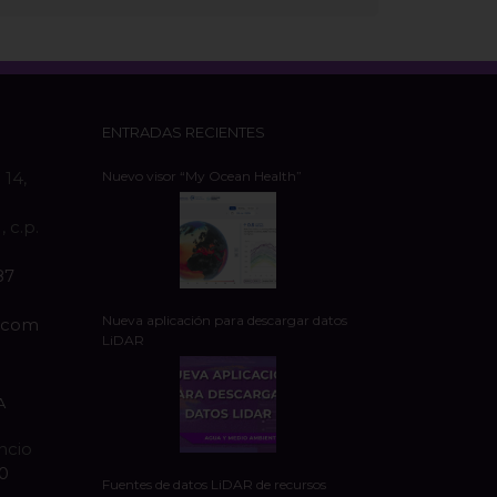
ENTRADAS RECIENTES
 14,
Nuevo visor “My Ocean Health”
 c.p.
87
Nueva aplicación para descargar datos
s.com
LiDAR
A
encio
20
Fuentes de datos LiDAR de recursos