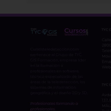
TYC 
Calle
280
Cursosteledeteccion.com
Telé
pertenece al Grupo de TYC
Móvi
GIS Formación, empresa lider
Emai
en la formación a
Web
profesionales en software
técnico especializado de las
áreas de la teledetección, los
TYC 
sistemas de información
geográfica y el diseño 2D y 3D.
Avda
137, 
Profesionales formando a
MÁL
profesionales.