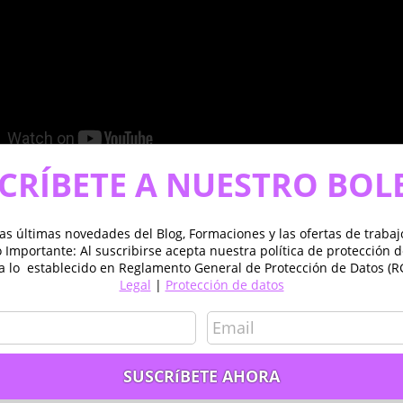
CRÍBETE A NUESTRO BOL
as últimas novedades del Blog, Formaciones y las ofertas de traba
Importante: Al suscribirse acepta nuestra política de protección 
a lo establecido en Reglamento General de Protección de Datos (R
 conocimientos necesarios para llevar a cabo las siguientes
Legal
|
Protección de datos
de imágenes de satélite
s
radiométrico y geométrico