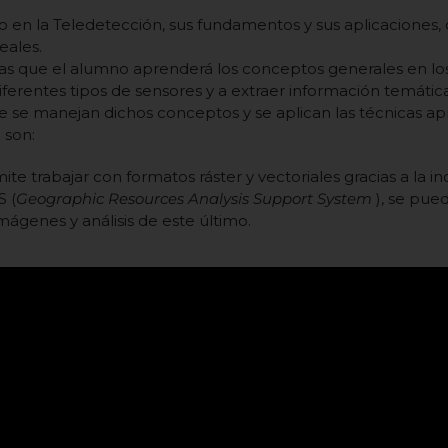
umno en la Teledetección, sus fundamentos y sus aplicacione
eales.
 las que el alumno aprenderá los conceptos generales en lo
iferentes tipos de sensores y a extraer información temáti
e se manejan dichos conceptos y se aplican las técnicas ap
 son:
te trabajar con formatos ráster y vectoriales gracias a la i
S (
Geographic Resources Analysis Support System
), se pue
mágenes y análisis de este último.