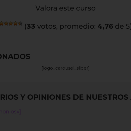
Valora este curso
(
33
votos, promedio:
4,76
de 5
IONADOS
[logo_carousel_slider]
IOS Y OPINIONES DE NUESTRO
monios»]