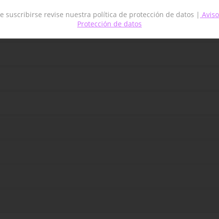
principales
e suscribirse revise nuestra política de protección de datos |
Aviso
Protección de datos