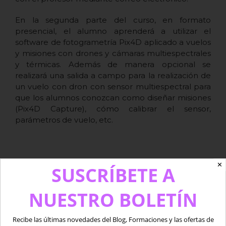
En la segunda parte del curso, en formato
presencial, el alumno aprenderá a utilizar el
software de fotogrametría Pix4D aplicado a vuelos
y misiones con drones y cámaras multiespectrales
y térmicas. Además de manera opcional se
realizará una salida a campo para la realización de
un vuelo con dron con sensor multiespectral para
que los alumnos conozcan como diseñar misiones
(Pix4D Capture), cómo calibrar el sensor,
parámetros de vuelo, etc.
✕
SUSCRÍBETE A
NUESTRO BOLETÍN
Recibe las últimas novedades del Blog, Formaciones y las ofertas de