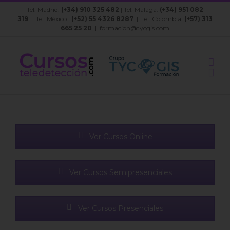
Saltar
Tel. Madrid:
(+34) 910 325 482
| Tel. Málaga:
(+34) 951 082
al
319
| Tel. México:
(+52) 55 4326 8287
| Tel. Colombia:
(+57) 313
contenido
665 25 20
|
formacion@tycgis.com
Ver Cursos Online
Ver Cursos Semipresenciales
Ver Cursos Presenciales