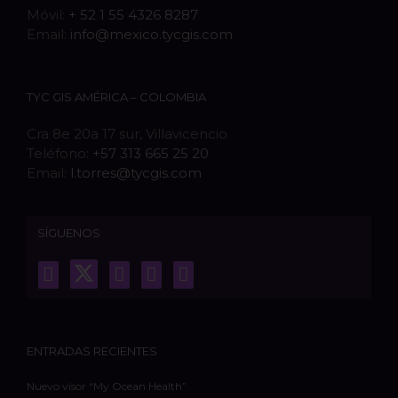
Móvil:
+ 52 1 55 4326 8287
Email:
info@mexico.tycgis.com
TYC GIS AMÉRICA – COLOMBIA
Cra 8e 20a 17 sur, Villavicencio
Teléfono:
+57 313 665 25 20
Email:
l.torres@tycgis.com
SÍGUENOS
ENTRADAS RECIENTES
Nuevo visor “My Ocean Health”