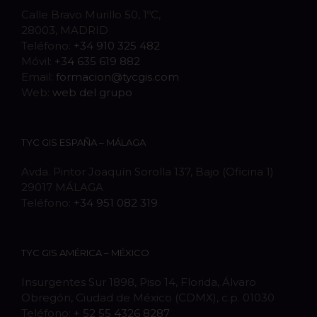
Calle Bravo Murillo 50, 1ºC,
28003, MADRID
Teléfono:
+34 910 325 482
Móvil:
+34 635 619 882
Email:
formacion@tycgis.com
Web:
web del grupo
TYC GIS ESPAÑA – MÁLAGA
Avda. Pintor Joaquín Sorolla 137, Bajo (Oficina 1)
29017 MÁLAGA
Teléfono:
+34 951 082 319
TYC GIS AMÉRICA – MÉXICO
Insurgentes Sur 1898, Piso 14, Florida, Álvaro
Obregón, Ciudad de México (CDMX), c.p. 01030
Teléfono:
+ 52 55 4326 8287