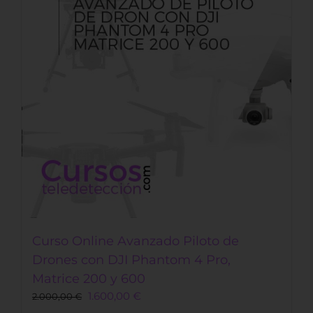
opciones
se
pueden
elegir
en
la
página
de
producto
Curso Online Avanzado Piloto de
Drones con DJI Phantom 4 Pro,
Matrice 200 y 600
1.600,00
€
2.000,00
€