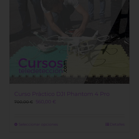
Curso Práctico DJI Phantom 4 Pro
560,00
€
700,00
€
Este
Seleccionar opciones
Detalles
producto
tiene