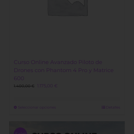
página
de
producto
Curso Online Avanzado Piloto de
Drones con Phantom 4 Pro y Matrice
600
1.175,00
€
1.400,00
€
Este
Seleccionar opciones
Detalles
producto
tiene
múltiples
Sale!
variantes.