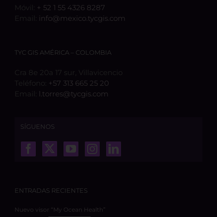
Móvil:
+ 52 1 55 4326 8287
Email:
info@mexico.tycgis.com
TYC GIS AMÉRICA – COLOMBIA
Cra 8e 20a 17 sur, Villavicencio
Teléfono:
+57 313 665 25 20
Email:
l.torres@tycgis.com
SÍGUENOS
ENTRADAS RECIENTES
Nuevo visor “My Ocean Health”