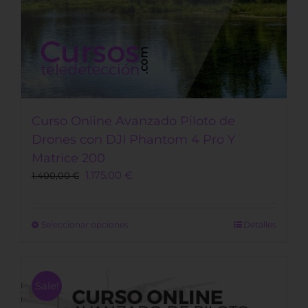
Curso Online Avanzado Piloto de
Drones con DJI Phantom 4 Pro Y
Matrice 200
1.175,00
€
1.400,00
€
Este
Seleccionar opciones
Detalles
producto
tiene
múltiples
Sale!
variantes.
Las