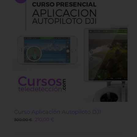
Curso Aplicación Autopiloto DJI
Original
Current
210,00
€
300,00
€
price
price
was:
is: