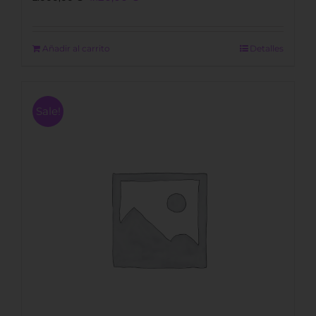
price
price
was:
is:
2.000,00 €.
1.120,00 €.
Añadir al carrito
Detalles
Sale!