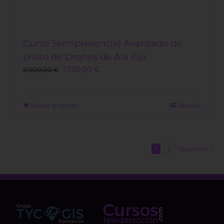
Curso Semipresencial Avanzado de
piloto de Drones de Ala Fija
Original
Current
1.750,00
€
2.000,00
€
price
price
was:
is:
2.000,00 €.
1.750,00 €.
Añadir al carrito
Detalles
1
2
Siguiente