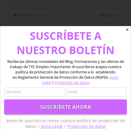
price
price
was:
is:
1.200,00 €.
950,00 €.
Añadir al carrito
Detalles
✕
SUSCRÍBETE A
Sale!
NUESTRO BOLETÍN
Recibe las últimas novedades del Blog, Formaciones y las ofertas de
trabajo de TYC Empleo Importante: Al suscribirse acepta nuestra
política de protección de datos conforme a lo establecido
en Reglamento General de Protección de Datos (RGPD).
Aviso
Legal
|
Protección de datos
Antes de suscribirse revise nuestra política de protección de
datos |
Aviso Legal
|
Protección de datos