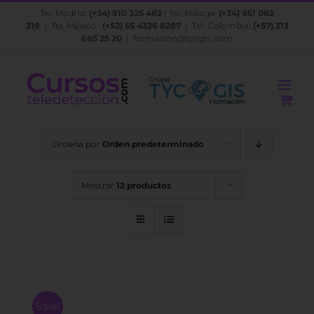
Saltar
Tel. Madrid:
(+34) 910 325 482
| Tel. Málaga:
(+34) 951 082
al
319
| Tel. México:
(+52) 55 4326 8287
| Tel. Colombia:
(+57) 313
contenido
665 25 20
|
formacion@tycgis.com
Ordena por
Orden predeterminado
Mostrar
12 productos
Sale!