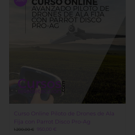
Las
opciones
se
pueden
elegir
en
la
página
de
producto
Curso Online Piloto de Drones de Ala
Fija con Parrot Disco Pro-Ag
Original
Current
950,00
€
1.200,00
€