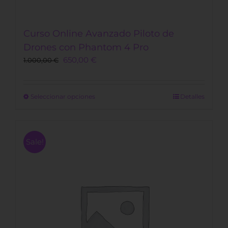
Curso Online Avanzado Piloto de
Drones con Phantom 4 Pro
650,00
€
1.000,00
€
Este
Seleccionar opciones
Detalles
producto
tiene
múltiples
Sale!
variantes.
Las
opciones
se
pueden
elegir
en
la