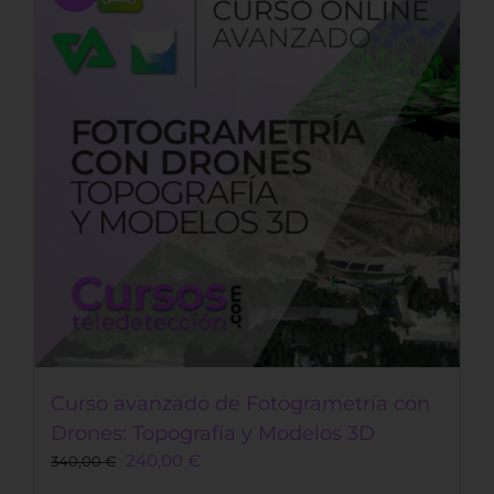
Curso avanzado de Fotogrametría con
Drones: Topografía y Modelos 3D
Original
Current
240,00
€
340,00
€
price
price