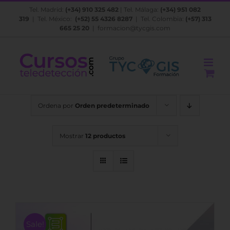
Saltar
Tel. Madrid:
(+34) 910 325 482
| Tel. Málaga:
(+34) 951 082
al
319
| Tel. México:
(+52) 55 4326 8287
| Tel. Colombia:
(+57) 313
contenido
665 25 20
|
formacion@tycgis.com
Ordena por
Orden predeterminado
Mostrar
12 productos
Sale!