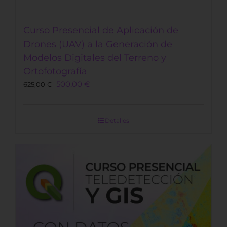
Curso Presencial de Aplicación de
Drones (UAV) a la Generación de
Modelos Digitales del Terreno y
Ortofotografía
Original
Current
500,00
€
625,00
€
price
price
was:
is:
625,00 €.
500,00 €.
Detalles