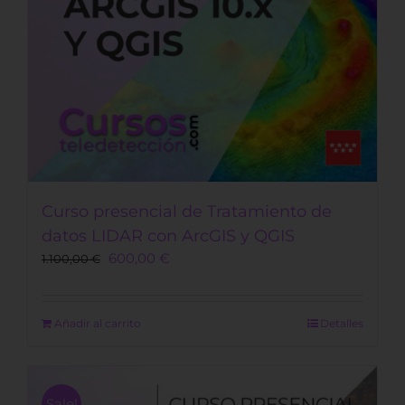
Curso presencial de Tratamiento de
datos LIDAR con ArcGIS y QGIS
Original
Current
600,00
€
1.100,00
€
price
price
was:
is:
1.100,00 €.
600,00 €.
Añadir al carrito
Detalles
Sale!