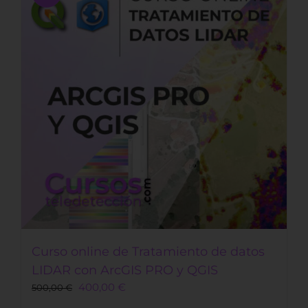
Curso online de Tratamiento de datos
LIDAR con ArcGIS PRO y QGIS
Original
Current
400,00
€
500,00
€
price
price