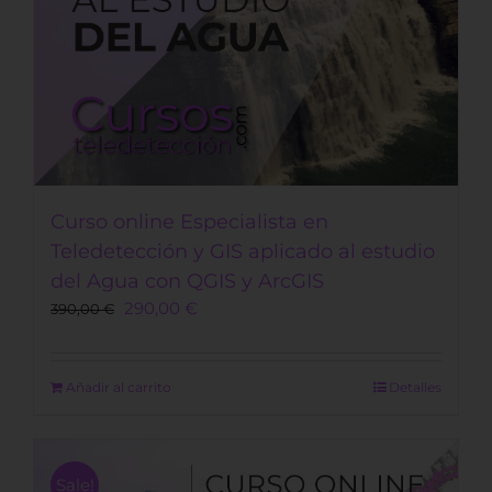
Curso online Especialista en
Teledetección y GIS aplicado al estudio
del Agua con QGIS y ArcGIS
Original
Current
290,00
€
390,00
€
price
price
was:
is:
390,00 €.
290,00 €.
Añadir al carrito
Detalles
Sale!