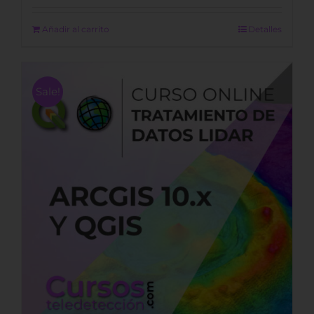
was:
is:
500,00 €.
400,00 €.
Añadir al carrito
Detalles
Sale!