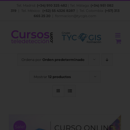
Saltar
Tel. Madrid:
(+34) 910 325 482
| Tel. Málaga:
(+34) 951 082
al
319
| Tel. México:
(+52) 55 4326 8287
| Tel. Colombia:
(+57) 313
contenido
665 25 20
|
formacion@tycgis.com
Ordena por
Orden predeterminado
Mostrar
12 productos
Sale!