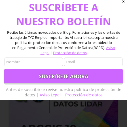
✕
SUSCRÍBETE A
NUESTRO BOLETÍN
Curso Presencial de Tratamiento de
Recibe las últimas novedades del Blog, Formaciones y las ofertas de
datos LIDAR con ArcGIS PRO y QGIS
trabajo de TYC Empleo Importante: Al suscribirse acepta nuestra
Original
Current
600,00
€
1.100,00
€
política de protección de datos conforme a lo establecido
price
price
en Reglamento General de Protección de Datos (RGPD).
Aviso
Legal
|
Protección de datos
was:
is:
1.100,00 €.
600,00 €.
Añadir al carrito
Detalles
Sale!
Antes de suscribirse revise nuestra política de protección de
datos |
Aviso Legal
|
Protección de datos