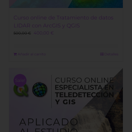
Curso online de Tratamiento de datos
LIDAR con ArcGIS y QGIS
Original
Current
400,00
€
500,00
€
price
price
was:
is:
500,00 €.
400,00 €.
Añadir al carrito
Detalles
Sale!