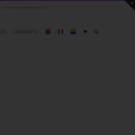
|
formacion@tycgis.com
OG
CONTACTO