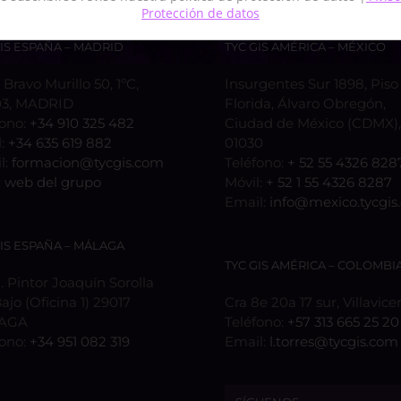
Protección de datos
GIS ESPAÑA – MADRID
TYC GIS AMÉRICA – MÉXICO
 Bravo Murillo 50, 1ºC,
Insurgentes Sur 1898, Piso 
3, MADRID
Florida, Álvaro Obregón,
fono:
+34 910 325 482
Ciudad de México (CDMX), 
l:
+34 635 619 882
01030
l:
formacion@tycgis.com
Teléfono:
+ 52 55 4326 828
:
web del grupo
Móvil:
+ 52 1 55 4326 8287
Email:
info@mexico.tycgis
GIS ESPAÑA – MÁLAGA
TYC GIS AMÉRICA – COLOMBI
 Pintor Joaquín Sorolla
Bajo (Oficina 1) 29017
Cra 8e 20a 17 sur, Villavice
AGA
Teléfono:
+57 313 665 25 20
fono:
+34 951 082 319
Email:
l.torres@tycgis.com