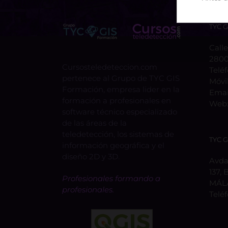
TYC 
Calle
2800
Cursosteledeteccion.com
Telé
pertenece al Grupo de TYC GIS
Móvi
Formación, empresa lider en la
Emai
formación a profesionales en
Web
software técnico especializado
de las áreas de la
teledetección, los sistemas de
TYC 
información geográfica y el
diseño 2D y 3D.
Avda.
137, 
Profesionales formando a
MÁL
profesionales.
Telé