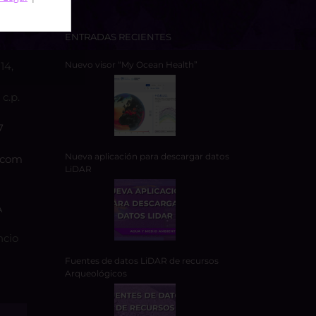
ENTRADAS RECIENTES
14,
Nuevo visor “My Ocean Health”
c.p.
7
Nueva aplicación para descargar datos
.com
LiDAR
A
ncio
Fuentes de datos LiDAR de recursos
Arqueológicos