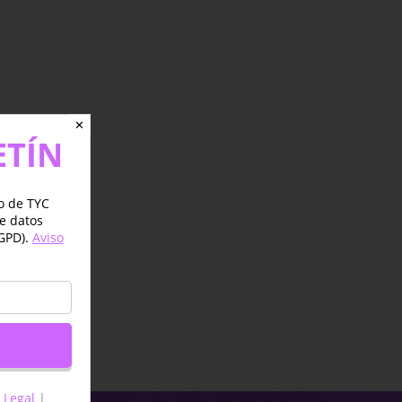
✕
ETÍN
jo de TYC
de datos
GPD).
Aviso
 Legal
|