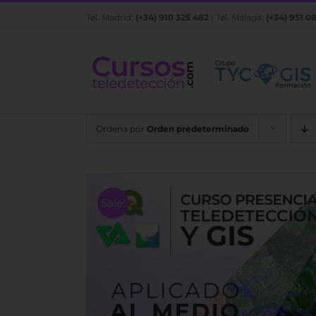
Saltar
Tel. Madrid:
(+34) 910 325 482
| Tel. Málaga:
(+34) 951 0
al
contenido
Ordena por
Orden predeterminado
Sale!