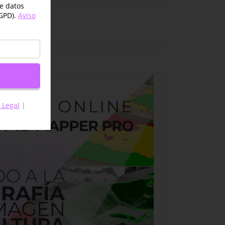
de datos
GPD).
Aviso
 Legal
|