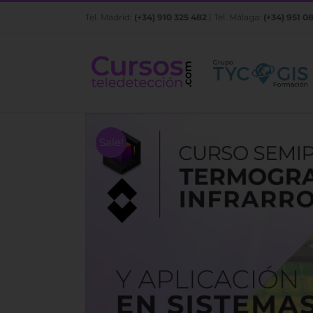
Saltar
Tel. Madrid:
(+34) 910 325 482
| Tel. Málaga:
(+34) 951 0
al
contenido
Sale!