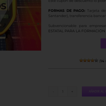
Este cupón de descuento lo podrá
FORMAS DE PAGO:
Tarjeta de
Santander), transferencia bancar
Subvencionable para empresa
ESTATAL PARA LA FORMACIÓN 
(
14
v
AÑADIR AL 
Curso
de
Termografía