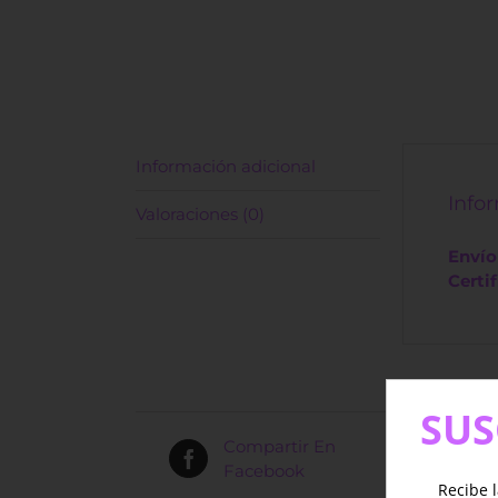
Información adicional
Info
Valoraciones (0)
Envío
Certi
SUS
Compartir En
Facebook
Recibe l