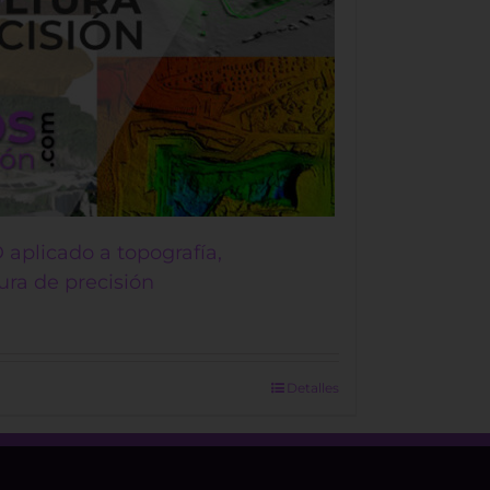
 aplicado a topografía,
ura de precisión
€.
Detalles