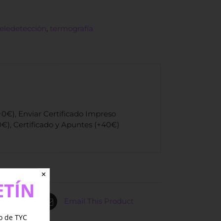
teledetección
,
termografía
+0€), Enviar Certificado Impreso
€), Certificado y Apuntes (+40€)
✕
ETÍN
Email This Product
jo de TYC