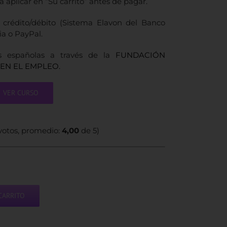
 aplicar en “Su carrito” antes de pagar.
 crédito/débito (Sistema Elavon del Banco
ia o PayPal.
s españolas a través de la
FUNDACIÓN
EN EL EMPLEO.
VER CURSO
otos, promedio:
4,00
de 5)
CARRITO