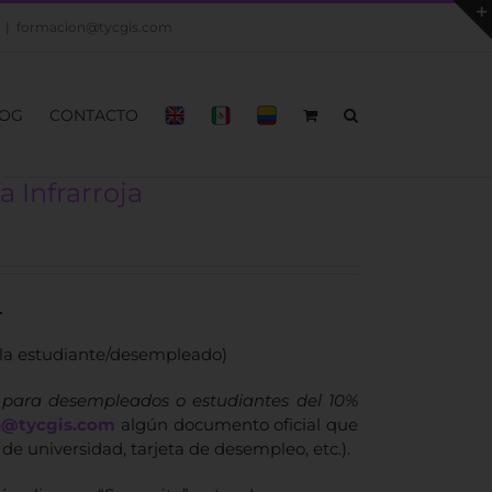
|
formacion@tycgis.com
OG
CONTACTO
 Infrarroja
L
ula estudiante/desempleado)
 para desempleados o estudiantes del 10%
n@tycgis.com
algún documento oficial que
 de universidad, tarjeta de desempleo, etc.).