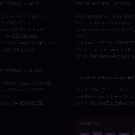
GIS ESPAÑA – MADRID
TYC GIS AMÉRICA – MÉXICO
 Bravo Murillo 50, 1ºC,
Insurgentes Sur 1898, Piso 
3, MADRID
Florida, Álvaro Obregón,
fono:
+34 910 325 482
Ciudad de México (CDMX), 
l:
+34 635 619 882
01030
l:
formacion@tycgis.com
Teléfono:
+ 52 55 4326 828
:
web del grupo
Móvil:
+ 52 1 55 4326 8287
Email:
info@mexico.tycgis
GIS ESPAÑA – MÁLAGA
TYC GIS AMÉRICA – COLOMBI
 Pintor Joaquín Sorolla
Bajo (Oficina 1) 29017
Cra 8e 20a 17 sur, Villavice
AGA
Teléfono:
+57 313 665 25 20
fono:
+34 951 082 319
Email:
l.torres@tycgis.com
SÍGUENOS