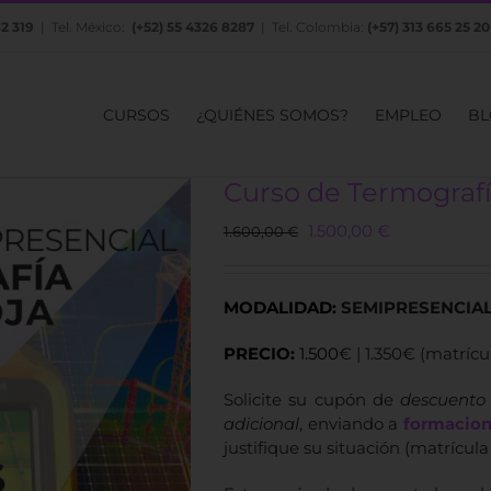
82 319
| Tel. México:
(+52) 55 4326 8287
| Tel. Colombia:
(+57) 313 665 25 20
CURSOS
¿QUIÉNES SOMOS?
EMPLEO
BL
Curso de Termografía
Original
Current
1.500,00
€
1.600,00
€
price
price
was:
is:
1.600,00 €.
1.500,00 €.
MODALIDAD:
SEMIPRESENCIA
PRECIO:
1.500
€ | 1.350€ (matríc
Solicite su cupón de
descuento
adicional
, enviando a
formacio
justifique su situación (matrícula