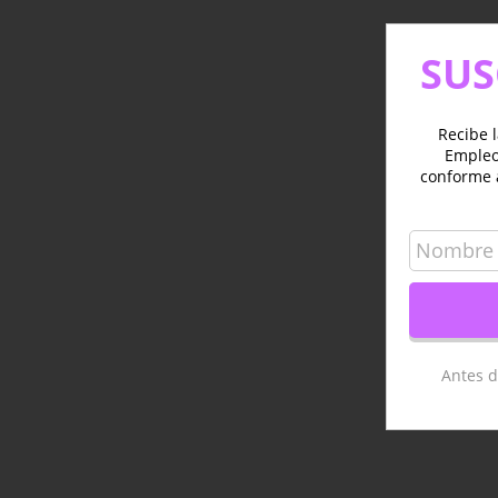
SUS
Recibe l
Empleo 
conforme 
Antes d