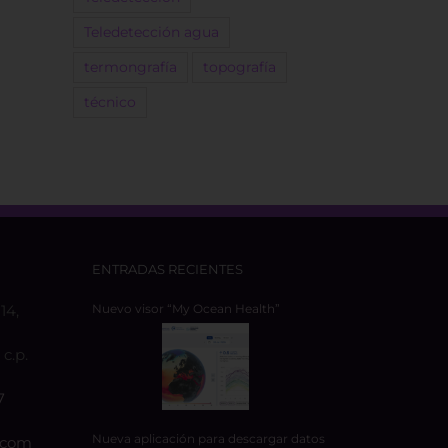
Teledetección agua
termongrafía
topografía
técnico
ENTRADAS RECIENTES
14,
Nuevo visor “My Ocean Health”
c.p.
7
Nueva aplicación para descargar datos
.com