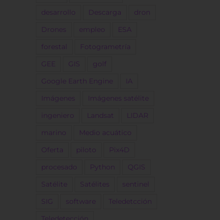
desarrollo
Descarga
dron
Drones
empleo
ESA
forestal
Fotogrametría
GEE
GIS
golf
Google Earth Engine
IA
Imágenes
Imágenes satélite
ingeniero
Landsat
LIDAR
marino
Medio acuático
Oferta
piloto
Pix4D
procesado
Python
QGIS
Satélite
Satélites
sentinel
SIG
software
Teledetcción
Teledetección