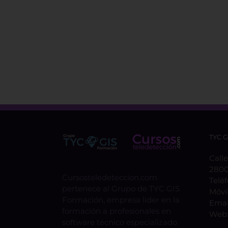
TYC 
Calle
2800
Cursosteledeteccion.com
Telé
pertenece al Grupo de TYC GIS
Móvi
Formación, empresa lider en la
Emai
formación a profesionales en
Web
software técnico especializado