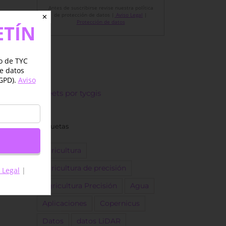
Antes de suscribirse revise nuestra política
de protección de datos |
Aviso Legal
|
✕
Protección de datos
ETÍN
jo de TYC
de datos
GPD).
Aviso
Tweets por tycgis
Etiquetas
agricultura
agricultura de precisión
 Legal
|
Agricultura Precisión
Agua
Aplicaciones
Copernicus
Datos
datos LiDAR