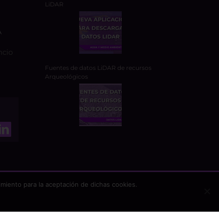
LiDAR
A
ncio
Fuentes de datos LiDAR de recursos
Arqueológicos
miento para la aceptación de dichas cookies.