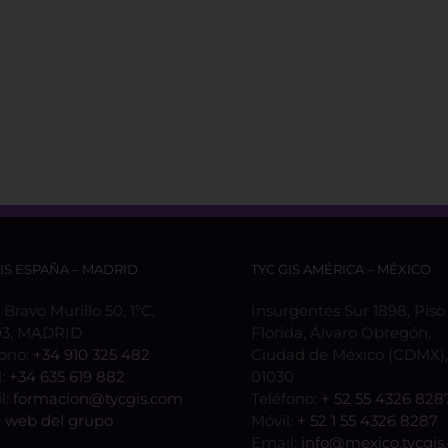
GIS ESPAÑA – MADRID
TYC GIS AMÉRICA – MÉXICO
 Bravo Murillo 50, 1ºC,
Insurgentes Sur 1898, Piso 
3, MADRID
Florida, Álvaro Obregón,
fono:
+34 910 325 482
Ciudad de México (CDMX), 
l:
+34 635 619 882
01030
l:
formacion@tycgis.com
Teléfono:
+ 52 55 4326 828
:
web del grupo
Móvil:
+ 52 1 55 4326 8287
Email:
info@mexico.tycgis