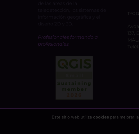
de las áreas de la
teledetección, los sistemas de
TYC 
información geográfica y el
diseño 2D y 3D.
Avda.
137, 
Profesionales formando a
MÁL
profesionales.
Telé
Este sitio web utiliza
cookies
para mejorar la
Copyright 2026 - TYC GIS Soluciones Integrales SL | T