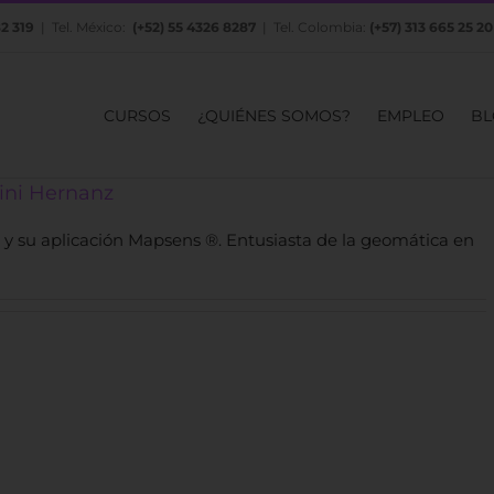
82 319
| Tel. México:
(+52) 55 4326 8287
| Tel. Colombia:
(+57) 313 665 25 20
CURSOS
¿QUIÉNES SOMOS?
EMPLEO
BL
ini Hernanz
y su aplicación Mapsens ®. Entusiasta de la geomática en