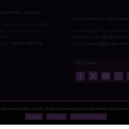
GIS ESPAÑA – MÁLAGA
TYC GIS AMÉRICA – COLOMBI
 Pintor Joaquín Sorolla
Bajo (Oficina 1) 29017
Cra 8e 20a 17 sur, Villavice
AGA
Teléfono:
+57 313 665 25 20
fono:
+34 951 082 319
Email:
l.torres@tycgis.com
SÍGUENOS
 experiencia del usuario. Si continúa navegando está dando su consenti
Aceptar
Rechazar
Política de cookies
odos los derechos reservados |
Aviso Legal
|
Protección de datos