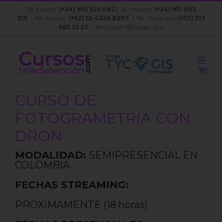
Saltar
Tel. Madrid:
(+34) 910 325 482
| Tel. Málaga:
(+34) 951 082
al
319
| Tel. México:
(+52) 55 4326 8287
| Tel. Colombia:
(+57) 313
contenido
665 25 20
|
formacion@tycgis.com
CURSO DE
FOTOGRAMETRÍA CON
DRON
MODALIDAD:
SEMIPRESENCIAL EN
COLOMBIA
FECHAS STREAMING:
PRÓXIMAMENTE (18 horas)