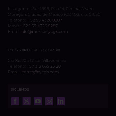
Insurgentes Sur 1898, Piso 14, Florida, Álvaro
Obregón, Ciudad de México (CDMX), c.p. 01030
Teléfono:
+ 52 55 4326 8287
Móvil:
+ 52 1 55 4326 8287
Email:
info@mexico.tycgis.com
TYC GIS AMÉRICA – COLOMBIA
Cra 8e 20a 17 sur, Villavicencio
Teléfono:
+57 313 665 25 20
Email:
l.torres@tycgis.com
SÍGUENOS