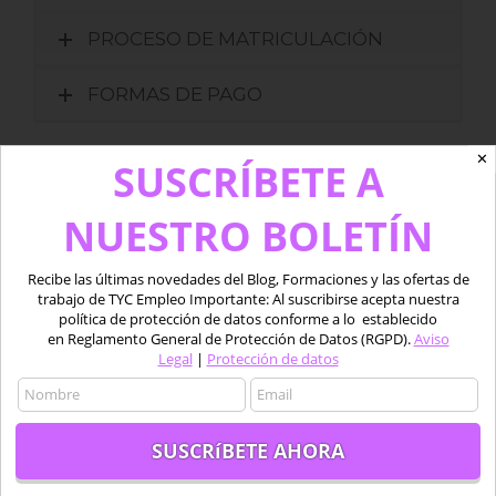
PROCESO DE MATRICULACIÓN
FORMAS DE PAGO
✕
SUSCRÍBETE A
Valora este curso
NUESTRO BOLETÍN
(
33
votos, promedio:
Recibe las últimas novedades del Blog, Formaciones y las ofertas de
trabajo de TYC Empleo Importante: Al suscribirse acepta nuestra
4,64
de 5)
política de protección de datos conforme a lo establecido
en Reglamento General de Protección de Datos (RGPD).
Aviso
Legal
|
Protección de datos
OTROS CURSOS
RELACIONADOS