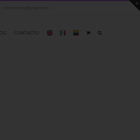
|
formacion@tycgis.com
OG
CONTACTO