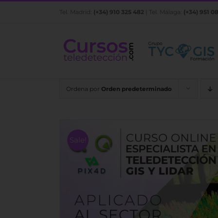
Saltar
Tel. Madrid:
(+34) 910 325 482
| Tel. Málaga:
(+34) 951 0
al
contenido
Ordena por
Orden predeterminado
Sale!