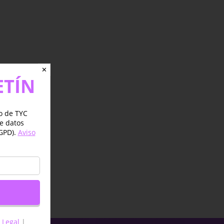
✕
ETÍN
jo de TYC
de datos
GPD).
Aviso
 Legal
|