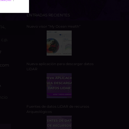
ENTRADAS RECIENTES
14,
Nuevo visor “My Ocean Health”
c.p.
7
Nueva aplicación para descargar datos
.com
LiDAR
A
ncio
Fuentes de datos LiDAR de recursos
Arqueológicos