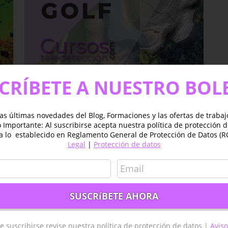
CRÍBETE A NUESTRO BOL
Curso online de Teledetección,
Drones y GIS aplicados la gestión
as últimas novedades del Blog, Formaciones y las ofertas de traba
de Campos de Golf
Importante: Al suscribirse acepta nuestra política de protección 
Original
Current
350,00
€
450,00
€
a lo establecido en Reglamento General de Protección de Datos (R
price
price
Legal
|
Protección de datos
was:
is:
450,00 €.
350,00 €.
Añadir al carrito
Detalles
es
e suscribirse revise nuestra política de protección de datos |
Aviso