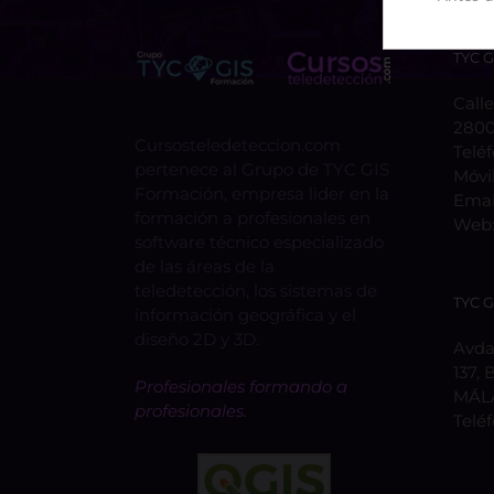
TYC 
Calle
2800
Cursosteledeteccion.com
Telé
pertenece al Grupo de TYC GIS
Móvi
Formación, empresa lider en la
Emai
formación a profesionales en
Web
software técnico especializado
de las áreas de la
teledetección, los sistemas de
TYC 
información geográfica y el
diseño 2D y 3D.
Avda.
137, 
Profesionales formando a
MÁL
profesionales.
Telé