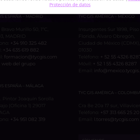
Protección de datos
GIS ESPAÑA – MADRID
TYC GIS AMÉRICA – MÉXICO
 Bravo Murillo 50, 1ºC,
Insurgentes Sur 1898, Piso 
3, MADRID
Florida, Álvaro Obregón,
fono:
+34 910 325 482
Ciudad de México (CDMX), 
l:
+34 635 619 882
01030
l:
formacion@tycgis.com
Teléfono:
+ 52 55 4326 828
:
web del grupo
Móvil:
+ 52 1 55 4326 8287
Email:
info@mexico.tycgis
GIS ESPAÑA – MÁLAGA
TYC GIS AMÉRICA – COLOMBI
 Pintor Joaquín Sorolla
Bajo (Oficina 1) 29017
Cra 8e 20a 17 sur, Villavice
AGA
Teléfono:
+57 313 665 25 20
fono:
+34 951 082 319
Email:
l.torres@tycgis.com