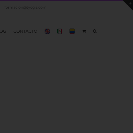
|
formacion@tycgis.com
OG
CONTACTO