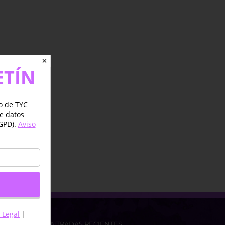
✕
ETÍN
jo de TYC
de datos
GPD).
Aviso
 Legal
|
ENTRADAS RECIENTES