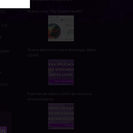
14,
Nuevo visor “My Ocean Health”
c.p.
7
Nueva aplicación para descargar datos
.com
LiDAR
A
ncio
Fuentes de datos LiDAR de recursos
Arqueológicos