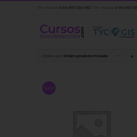
Saltar
Tel. Madrid:
(+34) 910 325 482
| Tel. Málaga:
(+34) 951 0
al
contenido
Ordena por
Orden predeterminado
Sale!