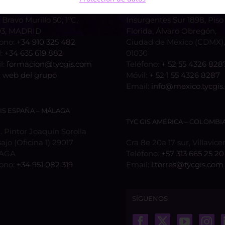
 Bravo Murillo 50, 1ºC,
Insurgentes Sur 1898, Piso 
3, MADRID
Florida, Álvaro Obregón,
fono:
+34 910 325 482
Ciudad de México (CDMX), 
l:
+34 635 619 882
01030
l:
formacion@tycgis.com
Teléfono:
+ 52 55 4326 828
:
web del grupo
Móvil:
+ 52 1 55 4326 8287
Email:
info@mexico.tycgis
GIS ESPAÑA – MÁLAGA
TYC GIS AMÉRICA – COLOMBI
 Pintor Joaquín Sorolla
Bajo (Oficina 1) 29017
Cra 8e 20a 17 sur, Villavice
AGA
Teléfono:
+57 313 665 25 20
fono:
+34 951 082 319
Email:
l.torres@tycgis.com
SÍGUENOS