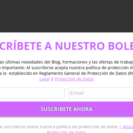
CRÍBETE A NUESTRO BOL
as últimas novedades del Blog, Formaciones y las ofertas de traba
Importante: Al suscribirse acepta nuestra política de protección 
a lo establecido en Reglamento General de Protección de Datos (R
Legal
|
Protección de datos
es
e suscribirse revise nuestra política de protección de datos |
Aviso
Protección de datos
GIS ESPAÑA – MADRID
TYC GIS AMÉRICA – MÉXICO