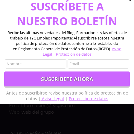
✕
SUSCRÍBETE A
NUESTRO BOLETÍN
Recibe las últimas novedades del Blog, Formaciones y las ofertas de
trabajo de TYC Empleo Importante: Al suscribirse acepta nuestra
política de protección de datos conforme a lo establecido
en Reglamento General de Protección de Datos (RGPD).
Aviso
Legal
|
Protección de datos
TYC GIS ESPAÑA – MADRID
Calle Bravo Murillo 50, 1ºC,
28003, MADRID
Teléfono:
+34 910 325 482
Antes de suscribirse revise nuestra política de protección de
datos |
Aviso Legal
|
Protección de datos
Móvil:
+34 635 619 882
Email:
formacion@tycgis.com
Web:
web del grupo
TYC GIS ESPAÑA – MÁLAGA