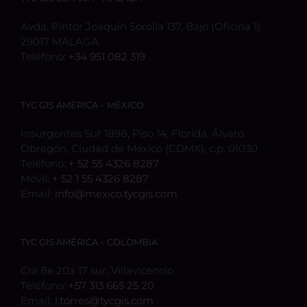
Avda. Pintor Joaquín Sorolla 137, Bajo (Oficina 1)
29017 MÁLAGA
Teléfono:
+34 951 082 319
TYC GIS AMÉRICA – MÉXICO
Insurgentes Sur 1898, Piso 14, Florida, Álvaro
Obregón, Ciudad de México (CDMX), c.p. 01030
Teléfono:
+ 52 55 4326 8287
Móvil:
+ 52 1 55 4326 8287
Email:
info@mexico.tycgis.com
TYC GIS AMÉRICA – COLOMBIA
Cra 8e 20a 17 sur, Villavicencio
Teléfono:
+57 313 665 25 20
Email:
l.torres@tycgis.com