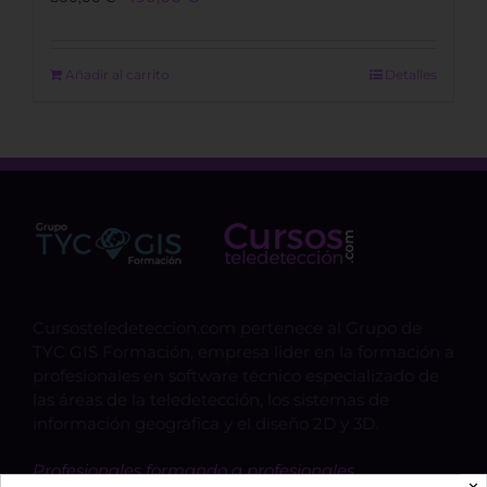
price
price
was:
is:
800,00 €.
490,00 €.
Añadir al carrito
Detalles
Cursosteledeteccion.com pertenece al Grupo de
TYC GIS Formación, empresa lider en la formación a
profesionales en software técnico especializado de
las áreas de la teledetección, los sistemas de
información geográfica y el diseño 2D y 3D.
Profesionales formando a profesionales.