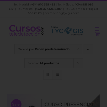
Saltar
Tel. Madrid:
(+34) 910 325 482
| Tel. Málaga:
(+34) 951 082
al
319
| Tel. México:
(+52) 55 4326 8287
| Tel. Colombia:
(+57) 313
contenido
665 25 20
|
formacion@tycgis.com
Ordena por
Orden predeterminado
Mostrar
24 productos
Sale!