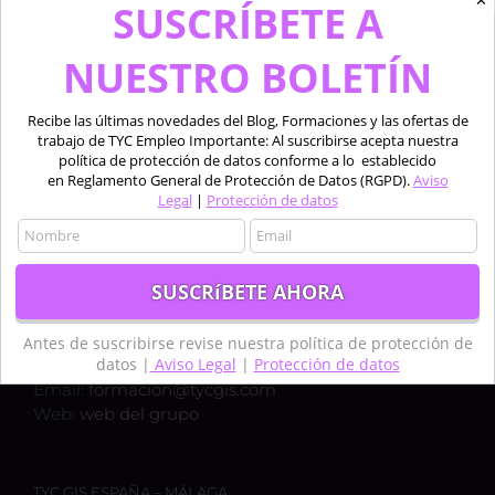
✕
SUSCRÍBETE A
NUESTRO BOLETÍN
Recibe las últimas novedades del Blog, Formaciones y las ofertas de
trabajo de TYC Empleo Importante: Al suscribirse acepta nuestra
política de protección de datos conforme a lo establecido
en Reglamento General de Protección de Datos (RGPD).
Aviso
Legal
|
Protección de datos
TYC GIS ESPAÑA – MADRID
Calle Bravo Murillo 50, 1ºC,
28003, MADRID
Teléfono:
+34 910 325 482
Antes de suscribirse revise nuestra política de protección de
datos |
Aviso Legal
|
Protección de datos
Móvil:
+34 635 619 882
Email:
formacion@tycgis.com
Web:
web del grupo
TYC GIS ESPAÑA – MÁLAGA