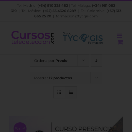
Saltar
Tel. Madrid:
(+34) 910 325 482
| Tel. Málaga:
(+34) 951 082
al
319
| Tel. México:
(+52) 55 4326 8287
| Tel. Colombia:
(+57) 313
contenido
665 25 20
|
formacion@tycgis.com
Ordena por
Precio
Mostrar
12 productos
Sale!