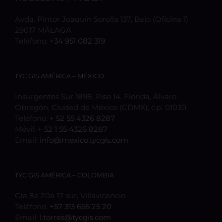
Avda. Pintor Joaquín Sorolla 137, Bajo (Oficina 1)
29017 MÁLAGA
Teléfono:
+34 951 082 319
TYC GIS AMÉRICA – MÉXICO
Insurgentes Sur 1898, Piso 14, Florida, Álvaro
Obregón, Ciudad de México (CDMX), c.p. 01030
Teléfono:
+ 52 55 4326 8287
Móvil:
+ 52 1 55 4326 8287
Email:
info@mexico.tycgis.com
TYC GIS AMÉRICA – COLOMBIA
Cra 8e 20a 17 sur, Villavicencio
Teléfono:
+57 313 665 25 20
Email:
l.torres@tycgis.com