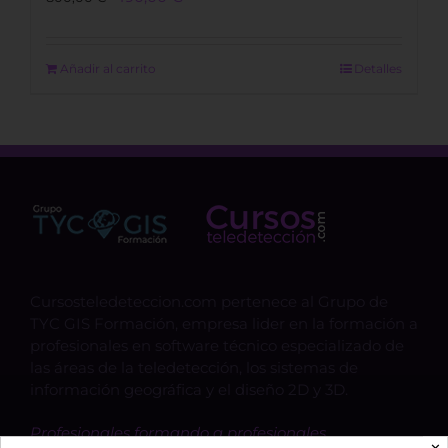
price
price
was:
is:
800,00 €.
490,00 €.
Añadir al carrito
Detalles
Cursosteledeteccion.com pertenece al Grupo de
TYC GIS Formación, empresa lider en la formación a
profesionales en software técnico especializado de
las áreas de la teledetección, los sistemas de
información geográfica y el diseño 2D y 3D.
Profesionales formando a profesionales.