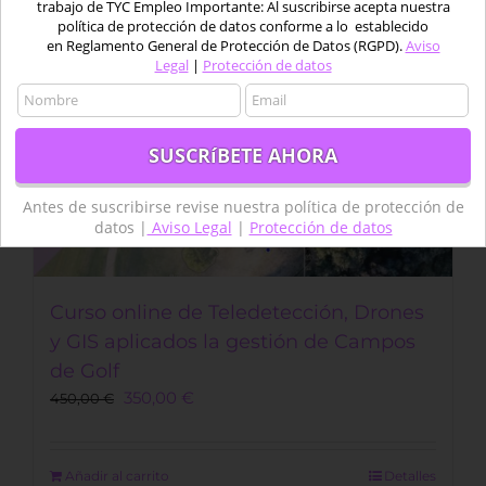
trabajo de TYC Empleo Importante: Al suscribirse acepta nuestra
política de protección de datos conforme a lo establecido
en Reglamento General de Protección de Datos (RGPD).
Aviso
Legal
|
Protección de datos
Antes de suscribirse revise nuestra política de protección de
datos |
Aviso Legal
|
Protección de datos
Curso online de Teledetección, Drones
y GIS aplicados la gestión de Campos
de Golf
Original
Current
350,00
€
450,00
€
price
price
was:
is:
450,00 €.
350,00 €.
Añadir al carrito
Detalles