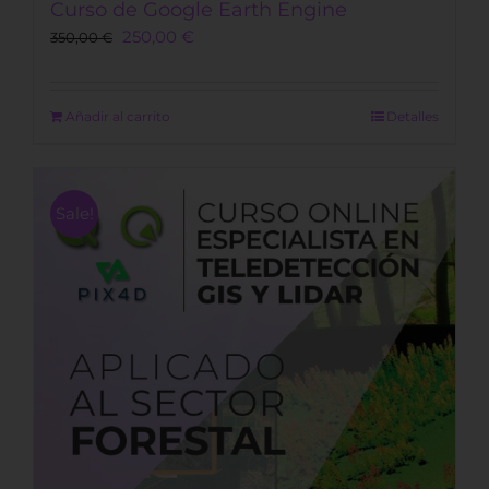
Curso de Google Earth Engine
Original
Current
250,00
€
350,00
€
price
price
was:
is:
350,00 €.
250,00 €.
Añadir al carrito
Detalles
Sale!