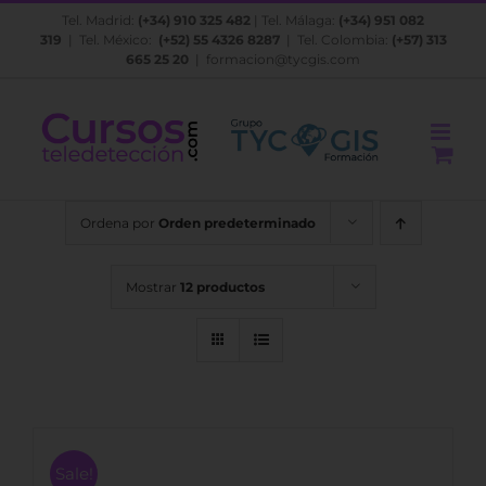
Saltar
Tel. Madrid:
(+34) 910 325 482
| Tel. Málaga:
(+34) 951 082
al
319
| Tel. México:
(+52) 55 4326 8287
| Tel. Colombia:
(+57) 313
contenido
665 25 20
|
formacion@tycgis.com
Ordena por
Orden predeterminado
Mostrar
12 productos
Sale!