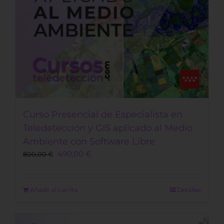
Curso Presencial de Especialista en
Teledetección y GIS aplicado al Medio
Ambiente con Software Libre
Original
Current
490,00
€
800,00
€
price
price
was:
is:
800,00 €.
490,00 €.
Añadir al carrito
Detalles