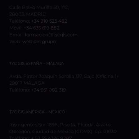
Calle Bravo Murillo 50, 1ºC,
28003, MADRID
Teléfono:
+34 910 325 482
Móvil:
+34 635 619 882
Email:
formacion@tycgis.com
Web:
web del grupo
TYC GIS ESPAÑA – MÁLAGA
Avda. Pintor Joaquín Sorolla 137, Bajo (Oficina 1)
29017 MÁLAGA
Teléfono:
+34 951 082 319
TYC GIS AMÉRICA – MÉXICO
Insurgentes Sur 1898, Piso 14, Florida, Álvaro
Obregón, Ciudad de México (CDMX), c.p. 01030
Teléfono:
+ 52 55 4326 8287