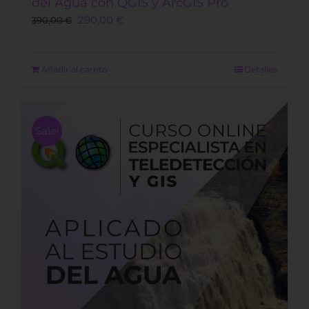
del Agua con QGIS y ArcGIS Pro
Original
Current
290,00
€
390,00
€
price
price
was:
is:
390,00 €.
290,00 €.
Añadir al carrito
Detalles
Sale!