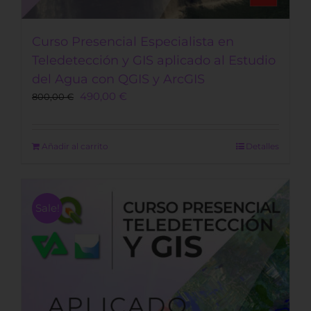
Curso Presencial Especialista en
Teledetección y GIS aplicado al Estudio
del Agua con QGIS y ArcGIS
Original
Current
490,00
€
800,00
€
price
price
was:
is:
800,00 €.
490,00 €.
Añadir al carrito
Detalles
Sale!