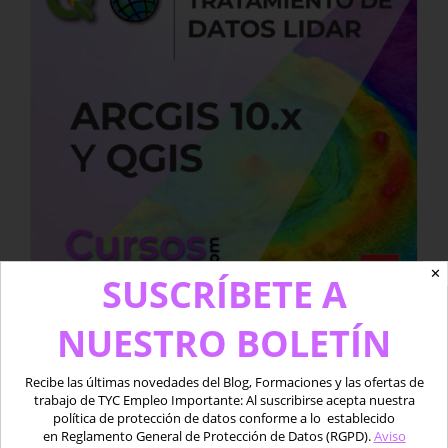
✕
SUSCRÍBETE A
NUESTRO BOLETÍN
Curso presencial de Tratamiento de
datos LIDAR con ArcGIS y QGIS
Recibe las últimas novedades del Blog, Formaciones y las ofertas de
Original
Current
600,00
€
1.100,00
€
trabajo de TYC Empleo Importante: Al suscribirse acepta nuestra
price
price
política de protección de datos conforme a lo establecido
en Reglamento General de Protección de Datos (RGPD).
Aviso
was:
is: