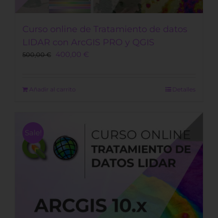
Curso online de Tratamiento de datos
LIDAR con ArcGIS PRO y QGIS
Original
Current
400,00
€
500,00
€
price
price
was:
is:
500,00 €.
400,00 €.
Añadir al carrito
Detalles
Sale!