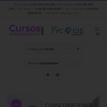
Saltar
Tel. Madrid:
(+34) 910 325 482
| Tel. Málaga:
(+34) 951 082
al
319
| Tel. México:
(+52) 55 4326 8287
| Tel. Colombia:
(+57) 313
contenido
665 25 20
|
formacion@tycgis.com
Ordena por
Fecha
Mostrar
12 productos
Sale!