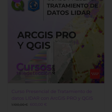
Curso Presencial de Tratamiento de
datos LIDAR con ArcGIS PRO y QGIS
Original
Current
600,00
€
1.100,00
€
price
price