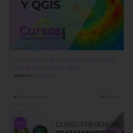
Curso online de Tratamiento de datos
LIDAR con ArcGIS y QGIS
Original
Current
400,00
€
500,00
€
price
price
was:
is:
500,00 €.
400,00 €.
Añadir al carrito
Detalles
Sale!