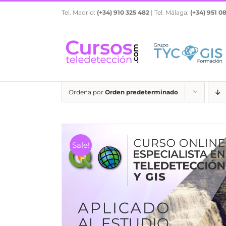
Saltar
Tel. Madrid:
(+34) 910 325 482
| Tel. Málaga:
(+34) 951 0
al
contenido
Ordena por
Orden predeterminado
Sale!