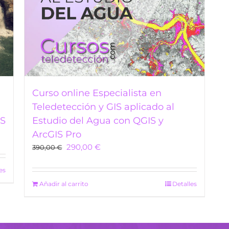
Curso online Especialista en
Teledetección y GIS aplicado al
IS
Estudio del Agua con QGIS y
ArcGIS Pro
Original
Current
290,00
€
390,00
€
price
price
was:
is:
es
390,00 €.
290,00 €.
Añadir al carrito
Detalles