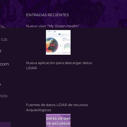
ENTRADAS RECIENTES
14,
Nuevo visor “My Ocean Health”
c.p.
7
Nueva aplicación para descargar datos
.com
LiDAR
A
ncio
Fuentes de datos LiDAR de recursos
Arqueológicos