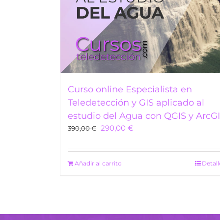
Curso online Especialista en
Teledetección y GIS aplicado al
estudio del Agua con QGIS y ArcG
Original
Current
290,00
€
390,00
€
price
price
was:
is:
390,00 €.
290,00 €.
Añadir al carrito
Detall