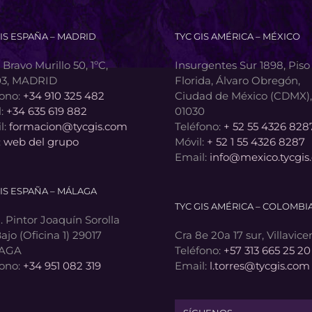
GIS ESPAÑA – MADRID
TYC GIS AMÉRICA – MÉXICO
 Bravo Murillo 50, 1ºC,
Insurgentes Sur 1898, Piso 
3, MADRID
Florida, Álvaro Obregón,
fono:
+34 910 325 482
Ciudad de México (CDMX), 
l:
+34 635 619 882
01030
l:
formacion@tycgis.com
Teléfono:
+ 52 55 4326 828
:
web del grupo
Móvil:
+ 52 1 55 4326 8287
Email:
info@mexico.tycgis
GIS ESPAÑA – MÁLAGA
TYC GIS AMÉRICA – COLOMBI
 Pintor Joaquín Sorolla
Bajo (Oficina 1) 29017
Cra 8e 20a 17 sur, Villavice
AGA
Teléfono:
+57 313 665 25 20
fono:
+34 951 082 319
Email:
l.torres@tycgis.com