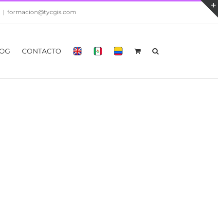
|
formacion@tycgis.com
OG
CONTACTO