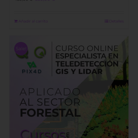
price
price
was:
is:
450,00 €.
350,00 €.
Añadir al carrito
Detalles
Sale!