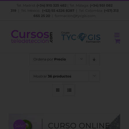
Saltar
Tel. Madrid:
(+34) 910 325 482
| Tel. Málaga:
(+34) 951 082
al
319
| Tel. México:
(+52) 55 4326 8287
| Tel. Colombia:
(+57) 313
contenido
665 25 20
|
formacion@tycgis.com
Ordena por
Precio
Mostrar
36 productos
Sale!