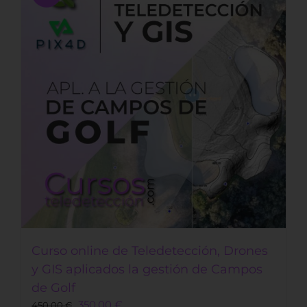
Curso online de Teledetección, Drones
y GIS aplicados la gestión de Campos
de Golf
Original
Current
350,00
€
450,00
€