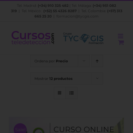
Saltar
Tel. Madrid:
(+34) 910 325 482
| Tel. Málaga:
(+34) 951 082
al
319
| Tel. México:
(+52) 55 4326 8287
| Tel. Colombia:
(+57) 313
contenido
665 25 20
|
formacion@tycgis.com
Ordena por
Precio
Mostrar
12 productos
Sale!