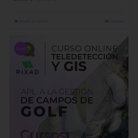
price
price
was:
is:
500,00 €.
400,00 €.
Añadir al carrito
Detalles
Sale!