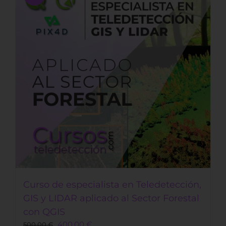
Curso de especialista en Teledetección,
GIS y LIDAR aplicado al Sector Forestal
con QGIS
Original
Current
400,00
€
500,00
€