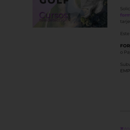
Sol
for
tarj
Este
FOR
o Pa
Subv
EMP
Aña