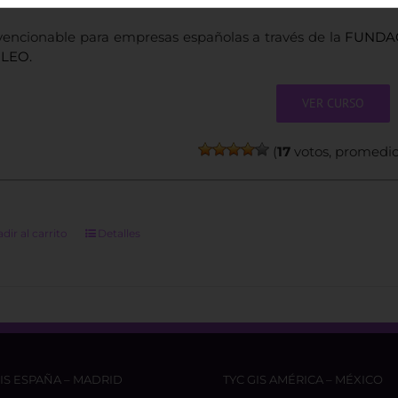
encionable para empresas españolas a través de la
FUNDAC
LEO.
VER CURSO
(
17
votos, promedi
dir al carrito
Detalles
GIS ESPAÑA – MADRID
TYC GIS AMÉRICA – MÉXICO