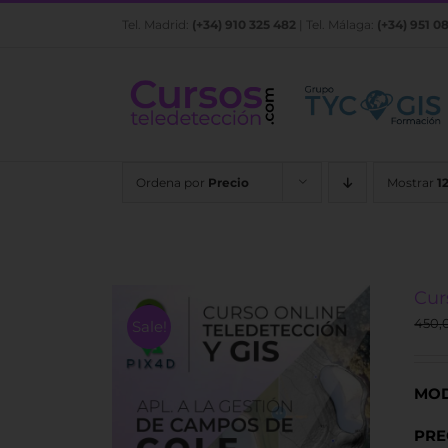
Saltar
Tel. Madrid:
(+34) 910 325 482
| Tel. Málaga:
(+34) 951 0
al
contenido
Ordena por
Precio
Mostrar
1
Cur
450,
Sale!
MOD
PRE