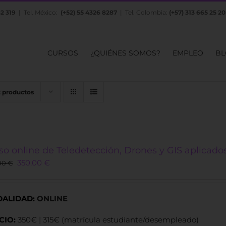
82 319
| Tel. México:
(+52) 55 4326 8287
| Tel. Colombia:
(+57) 313 665 25 20
CURSOS
¿QUIÉNES SOMOS?
EMPLEO
BL
2 productos
so online de Teledetección, Drones y GIS aplicado
Original
Current
350,00
€
00
€
price
price
was:
is:
450,00 €.
350,00 €.
ALIDAD:
ONLINE
CIO:
350€ | 315€ (matrícula estudiante/desempleado)