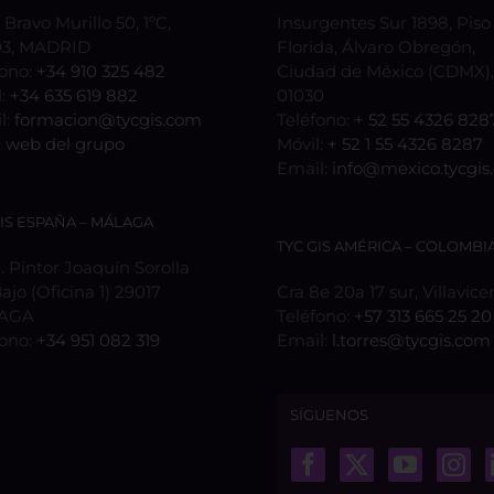
 Bravo Murillo 50, 1ºC,
Insurgentes Sur 1898, Piso 
3, MADRID
Florida, Álvaro Obregón,
fono:
+34 910 325 482
Ciudad de México (CDMX), 
l:
+34 635 619 882
01030
l:
formacion@tycgis.com
Teléfono:
+ 52 55 4326 828
:
web del grupo
Móvil:
+ 52 1 55 4326 8287
Email:
info@mexico.tycgis
GIS ESPAÑA – MÁLAGA
TYC GIS AMÉRICA – COLOMBI
 Pintor Joaquín Sorolla
Bajo (Oficina 1) 29017
Cra 8e 20a 17 sur, Villavice
AGA
Teléfono:
+57 313 665 25 20
fono:
+34 951 082 319
Email:
l.torres@tycgis.com
SÍGUENOS