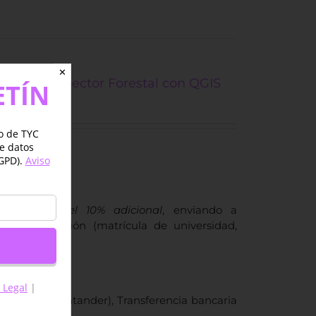
✕
plicado al Sector Forestal con QGIS
ETÍN
jo de TYC
de datos
GPD).
Aviso
udiantes del 10% adicional
, enviando a
ue su situación (matrícula de universidad,
e pagar.
 Legal
|
del Banco Santander), Transferencia bancaria