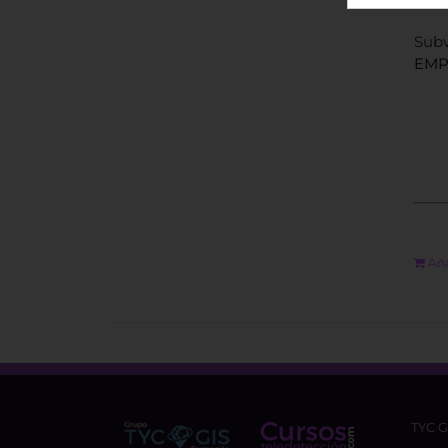
Subv
EMP
Aña
TYC 