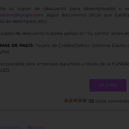
icite su cupón de
descuento para desempleados o est
macion@tycgis.com
algún documento oficial que justifiq
eta de desempleo, etc.).
 cupón de descuento lo podrá aplicar en “Su carrito” antes d
MAS DE PAGO:
Tarjeta de Crédito/Débito (Sistema Elavon 
yPal.
encionable para empresas españolas a través de la
FUNDAC
LEO.
VER CURSO
(
12
votos, promedi
dir al carrito
Detalles