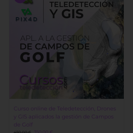
Curso online de Teledetección, Drones
y GIS aplicados la gestión de Campos
de Golf
Original
Current
350,00
€
450,00
€