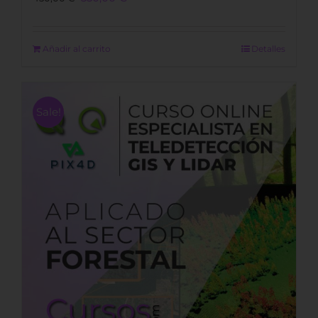
price
price
was:
is:
450,00 €.
350,00 €.
Añadir al carrito
Detalles
Sale!