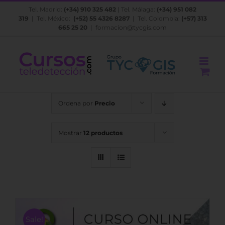
Saltar
Tel. Madrid:
(+34) 910 325 482
| Tel. Málaga:
(+34) 951 082
al
319
| Tel. México:
(+52) 55 4326 8287
| Tel. Colombia:
(+57) 313
contenido
665 25 20
|
formacion@tycgis.com
Ordena por
Precio
Mostrar
12 productos
Sale!