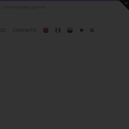
|
formacion@tycgis.com
OG
CONTACTO