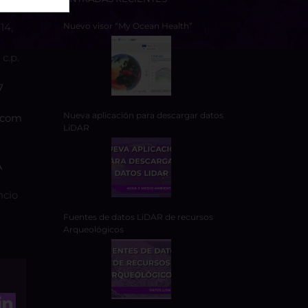
14,
Nuevo visor “My Ocean Health”
c.p.
7
Nueva aplicación para descargar datos
.com
LiDAR
A
ncio
Fuentes de datos LiDAR de recursos
Arqueológicos