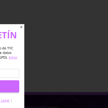
✕
ETÍN
jo de TYC
de datos
GPD).
Aviso
 Legal
|
ENTRADAS RECIENTES