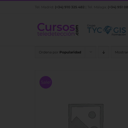
Saltar
Tel. Madrid:
(+34) 910 325 482
| Tel. Málaga:
(+34) 951 0
al
contenido
Ordena por
Popularidad
Mostra
Sale!