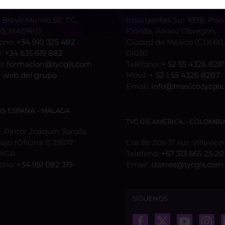
 Bravo Murillo 50, 1ºC,
Insurgentes Sur 1898, Piso 
3, MADRID
Florida, Álvaro Obregón,
fono:
+34 910 325 482
Ciudad de México (CDMX), 
l:
+34 635 619 882
01030
l:
formacion@tycgis.com
Teléfono:
+ 52 55 4326 828
:
web del grupo
Móvil:
+ 52 1 55 4326 8287
Email:
info@mexico.tycgis
GIS ESPAÑA – MÁLAGA
TYC GIS AMÉRICA – COLOMBI
 Pintor Joaquín Sorolla
Bajo (Oficina 1) 29017
Cra 8e 20a 17 sur, Villavice
AGA
Teléfono:
+57 313 665 25 20
fono:
+34 951 082 319
Email:
l.torres@tycgis.com
SÍGUENOS