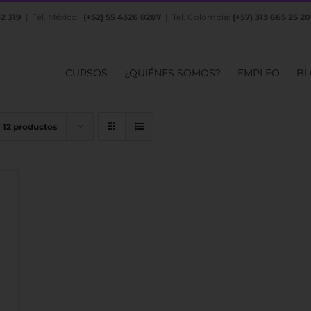
82 319
| Tel. México:
(+52) 55 4326 8287
| Tel. Colombia:
(+57) 313 665 25 20
CURSOS
¿QUIÉNES SOMOS?
EMPLEO
BL
r
12 productos