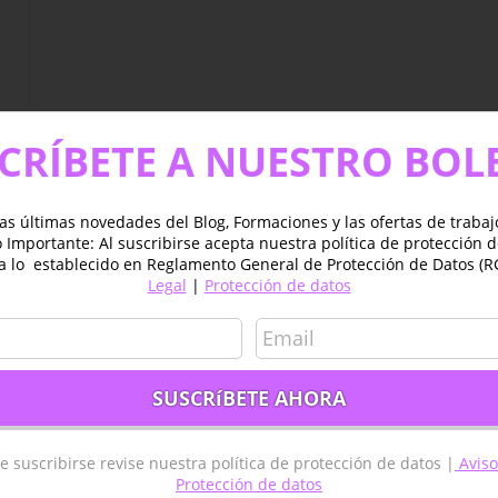
CRÍBETE A NUESTRO BOL
as últimas novedades del Blog, Formaciones y las ofertas de traba
Importante: Al suscribirse acepta nuestra política de protección 
a lo establecido en Reglamento General de Protección de Datos (R
Legal
|
Protección de datos
es
e suscribirse revise nuestra política de protección de datos |
Aviso
Protección de datos
GIS ESPAÑA – MADRID
TYC GIS AMÉRICA – MÉXICO