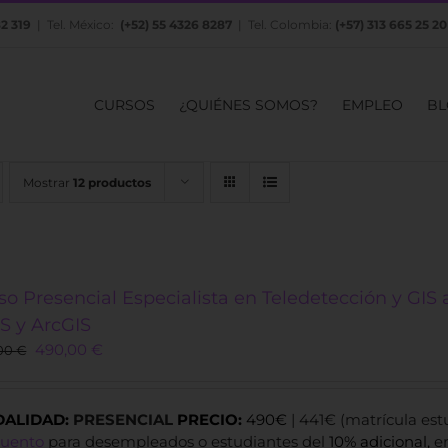
82 319
| Tel. México:
(+52) 55 4326 8287
| Tel. Colombia:
(+57) 313 665 25 20
CURSOS
¿QUIÉNES SOMOS?
EMPLEO
BL
Mostrar
12 productos
so Presencial Especialista en Teledetección y GIS 
S y ArcGIS
Original
Current
490,00
€
00
€
price
price
was:
is:
800,00 €.
490,00 €.
ALIDAD:
PRESENCIAL
PRECIO:
490€
| 441€ (matrícula es
cuento
para desempleados o estudiantes del
10% adicional,
e