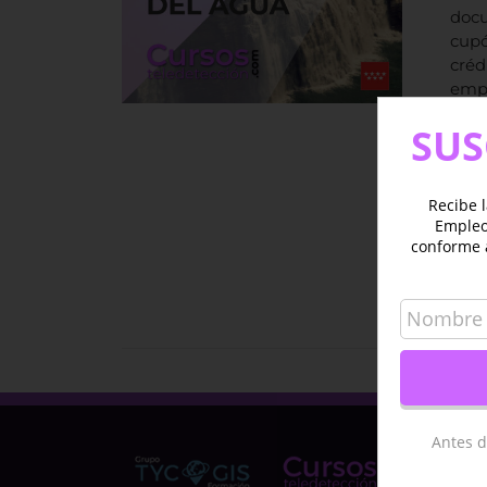
docu
cupó
créd
empr
SUS
Recibe l
Empleo 
conforme 
Aña
Antes d
TYC 