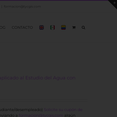
|
formacion@tycgis.com
OG
CONTACTO
aplicado al Estudio del Agua con
tudiante/desempleado)
Solicite su cupón de
nviando a
formacion@tycgis.com
algún