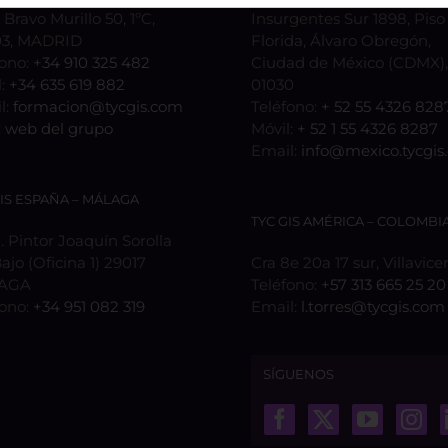
 Bravo Murillo 50, 1ºC,
Insurgentes Sur 1898, Piso 
3, MADRID
Florida, Álvaro Obregón,
fono:
+34 910 325 482
Ciudad de México (CDMX), 
l:
+34 635 619 882
01030
l:
formacion@tycgis.com
Teléfono:
+ 52 55 4326 828
:
web del grupo
Móvil:
+ 52 1 55 4326 8287
Email:
info@mexico.tycgis
GIS ESPAÑA – MÁLAGA
TYC GIS AMÉRICA – COLOMBI
 Pintor Joaquín Sorolla
Bajo (Oficina 1) 29017
Cra 8e 20a 17 sur, Villavice
AGA
Teléfono:
+57 313 665 25 20
fono:
+34 951 082 319
Email:
l.torres@tycgis.com
SÍGUENOS