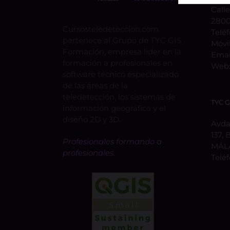
Calle
2800
Cursosteledeteccion.com
Telé
pertenece al Grupo de TYC GIS
Móvi
Formación, empresa lider en la
Emai
formación a profesionales en
Web
software técnico especializado
de las áreas de la
teledetección, los sistemas de
TYC 
información geográfica y el
diseño 2D y 3D.
Avda.
137, 
Profesionales formando a
MÁL
profesionales.
Telé