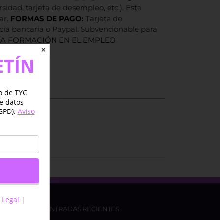
sidad, tarjeta de desempleo, etc.). Este
ar.
FORMAS DE PAGO:
Tarjeta de
cia bancaria o Paypal. Subvencionable para
LA FORMACIÓN EN EL EMPLEO
✕
ETÍN
:
5,00
de 5)
jo de TYC
de datos
GPD).
Aviso
 Legal
|
ENTRADAS RECIENTES