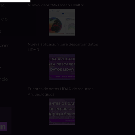
14,
Nuevo visor “My Ocean Health”
c.p.
7
Nueva aplicación para descargar datos
.com
LiDAR
A
ncio
Fuentes de datos LiDAR de recursos
Arqueológicos