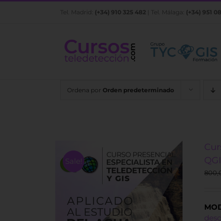
Saltar
Tel. Madrid:
(+34) 910 325 482
| Tel. Málaga:
(+34) 951 0
al
contenido
Ordena por
Orden predeterminado
Cur
QGI
Sale!
800,
MOD
des