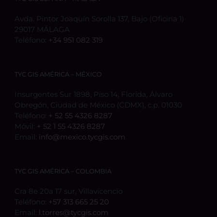
Avda. Pintor Joaquín Sorolla 137, Bajo (Oficina 1)
29017 MÁLAGA
Teléfono:
+34 951 082 319
TYC GIS AMÉRICA – MÉXICO
Insurgentes Sur 1898, Piso 14, Florida, Álvaro
Obregón, Ciudad de México (CDMX), c.p. 01030
Teléfono:
+ 52 55 4326 8287
Móvil:
+ 52 1 55 4326 8287
Email:
info@mexico.tycgis.com
TYC GIS AMÉRICA – COLOMBIA
Cra 8e 20a 17 sur, Villavicencio
Teléfono:
+57 313 665 25 20
Email:
l.torres@tycgis.com