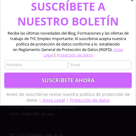
✕
SUSCRÍBETE A
NUESTRO BOLETÍN
Recibe las últimas novedades del Blog, Formaciones y las ofertas de
trabajo de TYC Empleo Importante: Al suscribirse acepta nuestra
política de protección de datos conforme a lo establecido
en Reglamento General de Protección de Datos (RGPD).
Aviso
Legal
|
Protección de datos
TYC GIS ESPAÑA – MADRID
Calle Bravo Murillo 50, 1ºC,
28003, MADRID
Teléfono:
+34 910 325 482
Antes de suscribirse revise nuestra política de protección de
datos |
Aviso Legal
|
Protección de datos
Móvil:
+34 635 619 882
Email:
formacion@tycgis.com
Web:
web del grupo
TYC GIS ESPAÑA – MÁLAGA