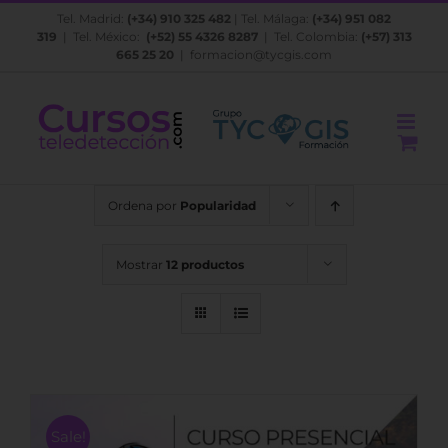
Saltar
Tel. Madrid:
(+34) 910 325 482
| Tel. Málaga:
(+34) 951 082
al
319
| Tel. México:
(+52) 55 4326 8287
| Tel. Colombia:
(+57) 313
contenido
665 25 20
|
formacion@tycgis.com
Ordena por
Popularidad
Mostrar
12 productos
Sale!