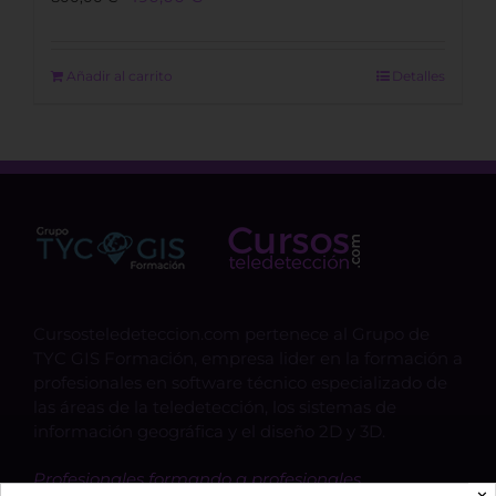
price
price
was:
is:
800,00 €.
490,00 €.
Añadir al carrito
Detalles
Cursosteledeteccion.com pertenece al Grupo de
TYC GIS Formación, empresa lider en la formación a
profesionales en software técnico especializado de
las áreas de la teledetección, los sistemas de
información geográfica y el diseño 2D y 3D.
Profesionales formando a profesionales.