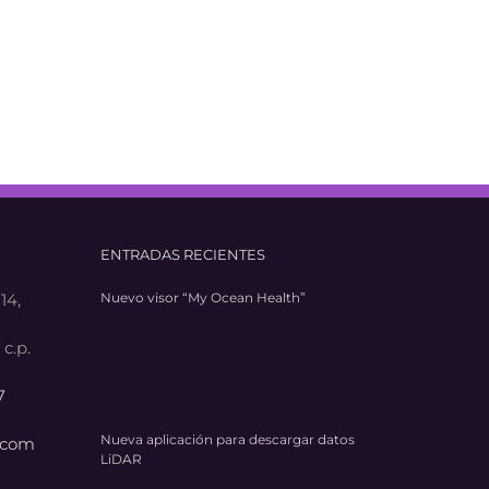
ENTRADAS RECIENTES
14,
Nuevo visor “My Ocean Health”
c.p.
7
Nueva aplicación para descargar datos
.com
LiDAR