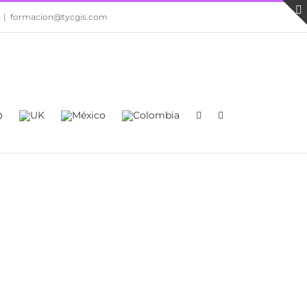
|
formacion@tycgis.com
O