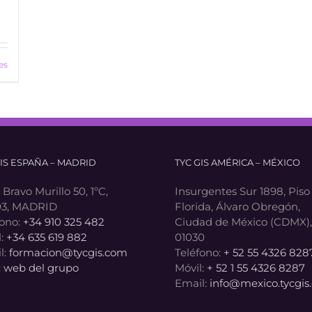
es
GIS ESPAÑA – MADRID
TYC GIS AMÉRICA – MÉXICO
 Bravo Murillo 50, 1ºC,
Insurgentes Sur 1898, Piso 
3, MADRID
Florida, Álvaro Obregón,
fono:
+34 910 325 482
Ciudad de México (CDMX), 
l:
+34 635 619 882
01030
l:
formacion@tycgis.com
Teléfono:
+ 52 55 4326 828
:
web del grupo
Móvil:
+ 52 1 55 4326 8287
Email:
info@mexico.tycgis