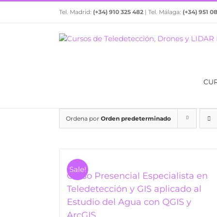
Saltar
Tel. Madrid:
(+34) 910 325 482
| Tel. Málaga:
(+34) 951 0
al
contenido
CU
Ordena por
Orden predeterminado
Sale!
Curso Presencial Especialista en
Teledetección y GIS aplicado al
Estudio del Agua con QGIS y
ArcGIS