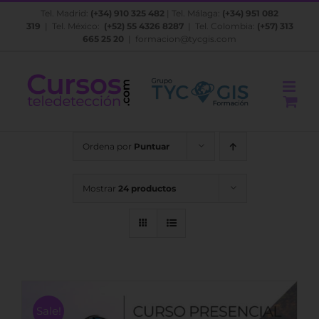
Saltar
Tel. Madrid:
(+34) 910 325 482
| Tel. Málaga:
(+34) 951 082
al
319
| Tel. México:
(+52) 55 4326 8287
| Tel. Colombia:
(+57) 313
contenido
665 25 20
|
formacion@tycgis.com
Ordena por
Puntuar
Mostrar
24 productos
Sale!