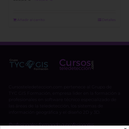
price
price
was:
is:
800,00 €.
490,00 €.
Añadir al carrito
Detalles
Cursosteledeteccion.com pertenece al Grupo de
TYC GIS Formación, empresa lider en la formación a
profesionales en software técnico especializado de
las áreas de la teledetección, los sistemas de
información geográfica y el diseño 2D y 3D.
Profesionales formando a profesionales.