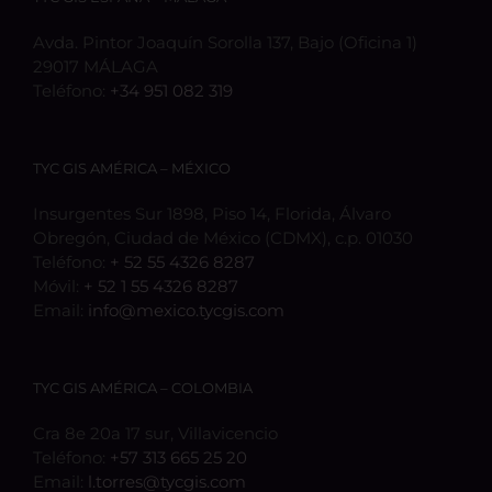
Avda. Pintor Joaquín Sorolla 137, Bajo (Oficina 1)
29017 MÁLAGA
Teléfono:
+34 951 082 319
TYC GIS AMÉRICA – MÉXICO
Insurgentes Sur 1898, Piso 14, Florida, Álvaro
Obregón, Ciudad de México (CDMX), c.p. 01030
Teléfono:
+ 52 55 4326 8287
Móvil:
+ 52 1 55 4326 8287
Email:
info@mexico.tycgis.com
TYC GIS AMÉRICA – COLOMBIA
Cra 8e 20a 17 sur, Villavicencio
Teléfono:
+57 313 665 25 20
Email:
l.torres@tycgis.com