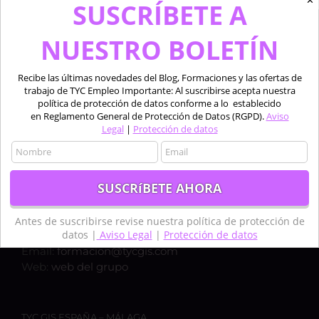
✕
SUSCRÍBETE A
NUESTRO BOLETÍN
Recibe las últimas novedades del Blog, Formaciones y las ofertas de
trabajo de TYC Empleo Importante: Al suscribirse acepta nuestra
política de protección de datos conforme a lo establecido
en Reglamento General de Protección de Datos (RGPD).
Aviso
Legal
|
Protección de datos
TYC GIS ESPAÑA – MADRID
Calle Bravo Murillo 50, 1ºC,
28003, MADRID
Teléfono:
+34 910 325 482
Antes de suscribirse revise nuestra política de protección de
datos |
Aviso Legal
|
Protección de datos
Móvil:
+34 635 619 882
Email:
formacion@tycgis.com
Web:
web del grupo
TYC GIS ESPAÑA – MÁLAGA