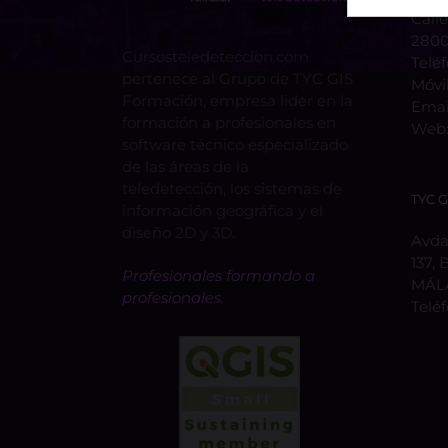
Calle
2800
Cursosteledeteccion.com
Telé
pertenece al Grupo de TYC GIS
Móvi
Formación, empresa lider en la
Emai
formación a profesionales en
Web
software técnico especializado
de las áreas de la
teledetección, los sistemas de
TYC 
información geográfica y el
diseño 2D y 3D.
Avda.
137, 
Profesionales formando a
MÁL
profesionales.
Telé