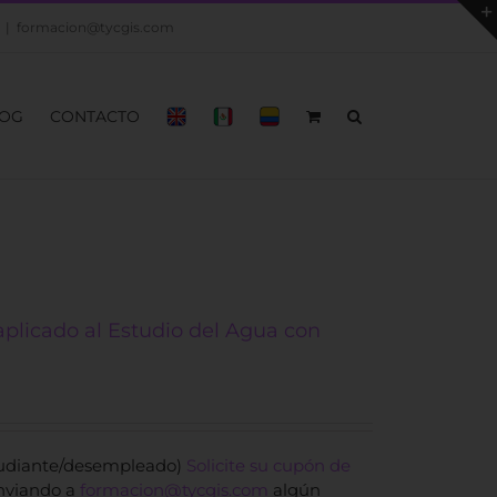
|
formacion@tycgis.com
OG
CONTACTO
aplicado al Estudio del Agua con
tudiante/desempleado)
Solicite su cupón de
nviando a
formacion@tycgis.com
algún