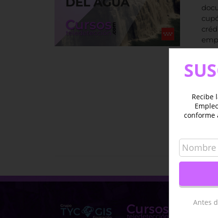
docu
cupó
créd
empr
SUS
Recibe l
Empleo 
conforme 
Aña
Antes d
TYC 