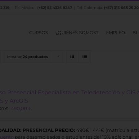
82 319
| Tel. México:
(+52) 55 4326 8287
| Tel. Colombia:
(+57) 313 665 25 20
CURSOS
¿QUIÉNES SOMOS?
EMPLEO
BL
Mostrar
24 productos
so Presencial Especialista en Teledetección y GIS 
S y ArcGIS
Original
Current
490,00
€
00
€
price
price
was:
is:
800,00 €.
490,00 €.
ALIDAD:
PRESENCIAL
PRECIO:
490€
| 441€ (matrícula es
cuento
para desempleados o estudiantes del
10% adicional,
e