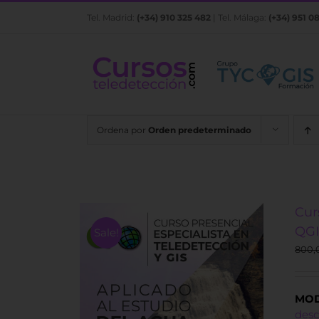
Saltar
Tel. Madrid:
(+34) 910 325 482
| Tel. Málaga:
(+34) 951 0
al
contenido
Ordena por
Orden predeterminado
Cur
QGI
Sale!
800,
MOD
des