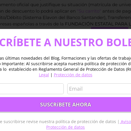
mento oficial que justifique su situación (matrícula de univer
n de descuento lo podrá aplicar en
"Su carrito"
antes de pag
ito/Débito (Sistema Elavon del Banco Santander), Transferen
esas españolas a través de la
FUNDACIÓN ESTATAL PARA 
VER CURSO
CRÍBETE A NUESTRO BOL
(
2
votos, promedio
as últimas novedades del Blog, Formaciones y las ofertas de traba
Importante: Al suscribirse acepta nuestra política de protección 
a lo establecido en Reglamento General de Protección de Datos (R
Legal
|
Protección de datos
dir al carrito
Detalles
e suscribirse revise nuestra política de protección de datos |
Aviso
GIS ESPAÑA – MADRID
TYC GIS AMÉRICA – MÉXICO
Protección de datos