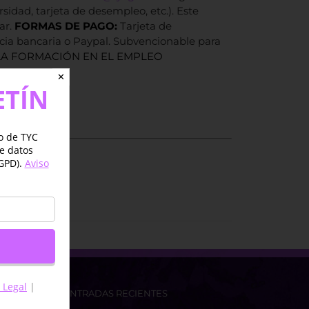
sidad, tarjeta de desempleo, etc.). Este
ar.
FORMAS DE PAGO:
Tarjeta de
cia bancaria o Paypal. Subvencionable para
LA FORMACIÓN EN EL EMPLEO
✕
ETÍN
:
5,00
de 5)
jo de TYC
de datos
GPD).
Aviso
 Legal
|
ENTRADAS RECIENTES