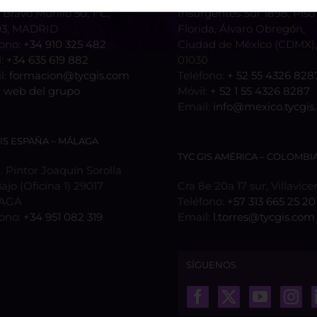
 Bravo Murillo 50, 1ºC,
Insurgentes Sur 1898, Piso 
3, MADRID
Florida, Álvaro Obregón,
fono:
+34 910 325 482
Ciudad de México (CDMX), 
l:
+34 635 619 882
01030
l:
formacion@tycgis.com
Teléfono:
+ 52 55 4326 828
:
web del grupo
Móvil:
+ 52 1 55 4326 8287
Email:
info@mexico.tycgis
GIS ESPAÑA – MÁLAGA
TYC GIS AMÉRICA – COLOMBI
 Pintor Joaquín Sorolla
Bajo (Oficina 1) 29017
Cra 8e 20a 17 sur, Villavice
AGA
Teléfono:
+57 313 665 25 20
fono:
+34 951 082 319
Email:
l.torres@tycgis.com
SÍGUENOS