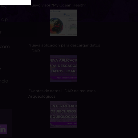
14,
Nuevo visor “My Ocean Health”
c.p.
7
Nueva aplicación para descargar datos
.com
LiDAR
A
ncio
Fuentes de datos LiDAR de recursos
Arqueológicos