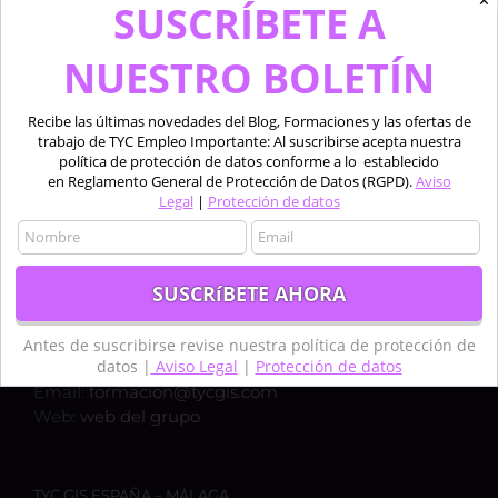
✕
SUSCRÍBETE A
NUESTRO BOLETÍN
Recibe las últimas novedades del Blog, Formaciones y las ofertas de
trabajo de TYC Empleo Importante: Al suscribirse acepta nuestra
política de protección de datos conforme a lo establecido
en Reglamento General de Protección de Datos (RGPD).
Aviso
Legal
|
Protección de datos
TYC GIS ESPAÑA – MADRID
Calle Bravo Murillo 50, 1ºC,
28003, MADRID
Teléfono:
+34 910 325 482
Antes de suscribirse revise nuestra política de protección de
datos |
Aviso Legal
|
Protección de datos
Móvil:
+34 635 619 882
Email:
formacion@tycgis.com
Web:
web del grupo
TYC GIS ESPAÑA – MÁLAGA