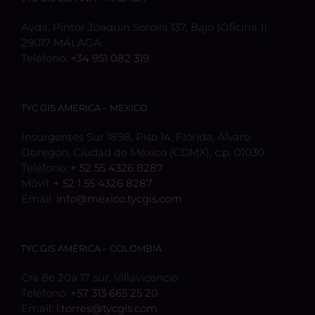
Avda. Pintor Joaquín Sorolla 137, Bajo (Oficina 1)
29017 MÁLAGA
Teléfono:
+34 951 082 319
TYC GIS AMÉRICA – MÉXICO
Insurgentes Sur 1898, Piso 14, Florida, Álvaro
Obregón, Ciudad de México (CDMX), c.p. 01030
Teléfono:
+ 52 55 4326 8287
Móvil:
+ 52 1 55 4326 8287
Email:
info@mexico.tycgis.com
TYC GIS AMÉRICA – COLOMBIA
Cra 8e 20a 17 sur, Villavicencio
Teléfono:
+57 313 665 25 20
Email:
l.torres@tycgis.com