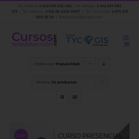
Saltar
Tel. Madrid:
(+34) 910 325 482
| Tel. Málaga:
(+34) 951 082
al
319
| Tel. México:
(+52) 55 4326 8287
| Tel. Colombia:
(+57) 313
contenido
665 25 20
|
formacion@tycgis.com
Ordena por
Popularidad
Mostrar
24 productos
Sale!