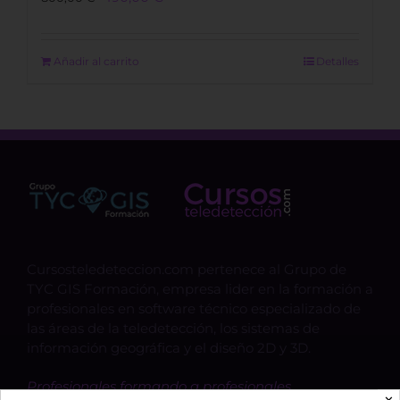
price
price
was:
is:
800,00 €.
490,00 €.
Añadir al carrito
Detalles
Cursosteledeteccion.com pertenece al Grupo de
TYC GIS Formación, empresa lider en la formación a
profesionales en software técnico especializado de
las áreas de la teledetección, los sistemas de
información geográfica y el diseño 2D y 3D.
Profesionales formando a profesionales.