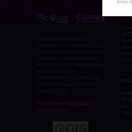
Antes d
TYC 
Calle
2800
Cursosteledeteccion.com
Telé
pertenece al Grupo de TYC GIS
Móvi
Formación, empresa lider en la
Emai
formación a profesionales en
Web
software técnico especializado
de las áreas de la
teledetección, los sistemas de
TYC 
información geográfica y el
diseño 2D y 3D.
Avda.
137, 
Profesionales formando a
MÁL
profesionales.
Telé