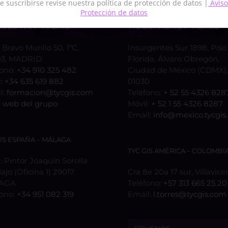
e suscribirse revise nuestra política de protección de datos |
Aviso
Protección de datos
GIS ESPAÑA – MADRID
TYC GIS AMÉRICA – MÉXICO
 Bravo Murillo 50, 1ºC,
Insurgentes Sur 1898, Piso 
3, MADRID
Florida, Álvaro Obregón,
fono:
+34 910 325 482
Ciudad de México (CDMX), 
l:
+34 635 619 882
01030
l:
formacion@tycgis.com
Teléfono:
+ 52 55 4326 828
:
web del grupo
Móvil:
+ 52 1 55 4326 8287
Email:
info@mexico.tycgis
GIS ESPAÑA – MÁLAGA
TYC GIS AMÉRICA – COLOMBI
 Pintor Joaquín Sorolla
Bajo (Oficina 1) 29017
Cra 8e 20a 17 sur, Villavice
AGA
Teléfono:
+57 313 665 25 20
fono:
+34 951 082 319
Email:
l.torres@tycgis.com