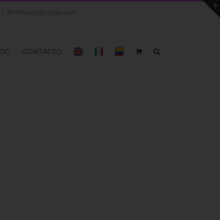
|
formacion@tycgis.com
OG
CONTACTO