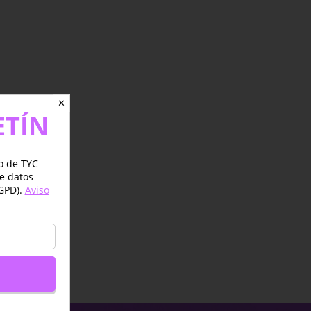
✕
ETÍN
jo de TYC
de datos
GPD).
Aviso