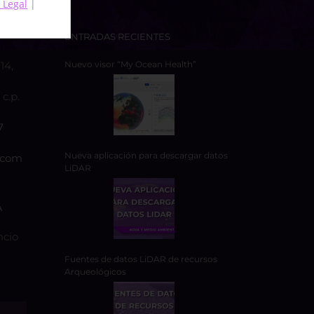
 Legal
|
ENTRADAS RECIENTES
14,
Nuevo visor “My Ocean Health”
c.p.
7
Nueva aplicación para descargar datos
.com
LiDAR
A
ncio
Fuentes de datos LiDAR de recursos
Arqueológicos