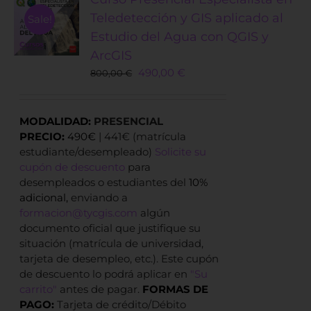
Teledetección y GIS aplicado al
Sale!
Estudio del Agua con QGIS y
ArcGIS
Original
Current
490,00
€
800,00
€
price
price
was:
is:
800,00 €.
490,00 €.
MODALIDAD:
PRESENCIAL
PRECIO:
490€
| 441€ (matrícula
estudiante/desempleado)
Solicite su
cupón de descuento
para
desempleados o estudiantes del
10%
adicional,
enviando a
formacion@tycgis.com
algún
documento oficial que justifique su
situación (matrícula de universidad,
tarjeta de desempleo, etc.). Este cupón
de descuento lo podrá aplicar en
"Su
carrito"
antes de pagar.
FORMAS DE
PAGO:
Tarjeta de crédito/Débito