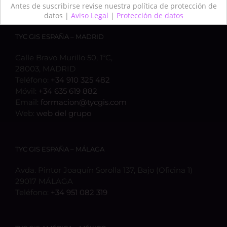
Antes de suscribirse revise nuestra política de protección de
datos |
Aviso Legal
|
Protección de datos
TYC GIS ESPAÑA – MADRID
Calle Bravo Murillo 50, 1ºC,
28003, MADRID
Teléfono:
+34 910 325 482
Móvil:
+34 635 619 882
Email:
formacion@tycgis.com
Web:
web del grupo
TYC GIS ESPAÑA – MÁLAGA
Avda. Pintor Joaquín Sorolla 137, Bajo (Oficina 1)
29017 MÁLAGA
Teléfono:
+34 951 082 319