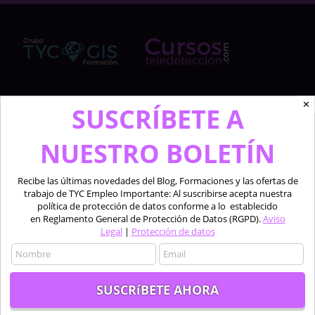
✕
Cursosteledeteccion.com pertenece al Grupo de
SUSCRÍBETE A
TYC GIS Formación, empresa lider en la formación a
profesionales en software técnico especializado de
NUESTRO BOLETÍN
las áreas de la teledetección, los sistemas de
información geográfica y el diseño 2D y 3D.
Recibe las últimas novedades del Blog, Formaciones y las ofertas de
trabajo de TYC Empleo Importante: Al suscribirse acepta nuestra
Profesionales formando a profesionales.
política de protección de datos conforme a lo establecido
en Reglamento General de Protección de Datos (RGPD).
Aviso
Legal
|
Protección de datos