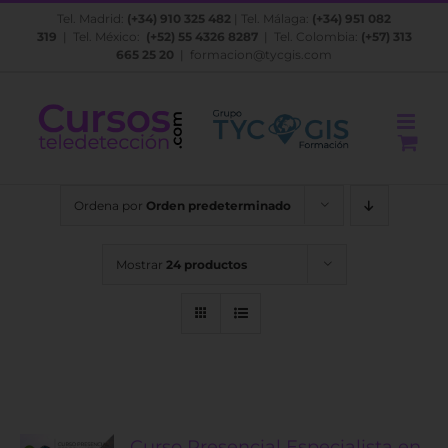
Saltar
Tel. Madrid:
(+34) 910 325 482
| Tel. Málaga:
(+34) 951 082
al
319
| Tel. México:
(+52) 55 4326 8287
| Tel. Colombia:
(+57) 313
contenido
665 25 20
|
formacion@tycgis.com
Ordena por
Orden predeterminado
Mostrar
24 productos
Curso Presencial Especialista en