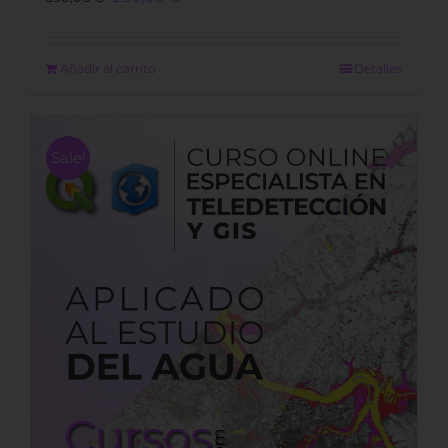
price
price
was:
is:
390,00 €.
290,00 €.
Añadir al carrito
Detalles
Sale!