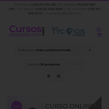
Saltar
Tel. Madrid:
(+34) 910 325 482
| Tel. Málaga:
(+34) 951 082
al
319
| Tel. México:
(+52) 55 4326 8287
| Tel. Colombia:
(+57) 313
contenido
665 25 20
|
formacion@tycgis.com
Ordena por
Orden predeterminado
Mostrar
36 productos
Sale!