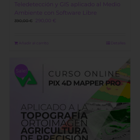
Teledetección y GIS aplicado al Medio
Ambiente con Software Libre
Original
Current
290,00
€
390,00
€
price
price
was:
is:
390,00 €.
290,00 €.
Añadir al carrito
Detalles
Sale!