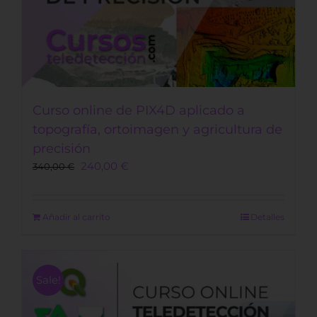
Curso online de PIX4D aplicado a
topografía, ortoimagen y agricultura de
precisión
Original
Current
240,00
€
340,00
€
price
price
was:
is:
340,00 €.
240,00 €.
Añadir al carrito
Detalles
Sale!