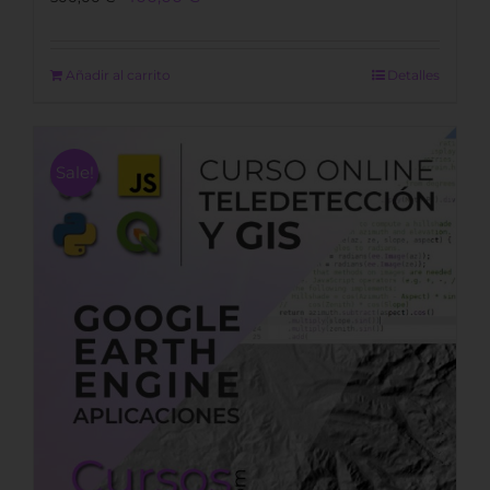
price
price
was:
is:
500,00 €.
400,00 €.
Añadir al carrito
Detalles
Sale!