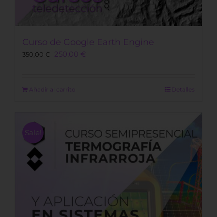
Curso de Google Earth Engine
Original
Current
250,00
€
350,00
€
price
price
was:
is:
350,00 €.
250,00 €.
Añadir al carrito
Detalles
Sale!