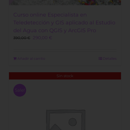
Curso online Especialista en
Teledetección y GIS aplicado al Estudio
del Agua con QGIS y ArcGIS Pro
Original
Current
290,00
€
390,00
€
price
price
was:
is:
390,00 €.
290,00 €.
Añadir al carrito
Detalles
Sin stock
Sale!