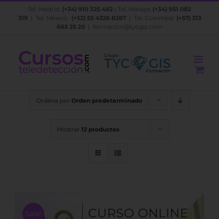
Saltar
Tel. Madrid:
(+34) 910 325 482
| Tel. Málaga:
(+34) 951 082
al
319
| Tel. México:
(+52) 55 4326 8287
| Tel. Colombia:
(+57) 313
contenido
665 25 20
|
formacion@tycgis.com
Ordena por
Orden predeterminado
Mostrar
12 productos
Sale!