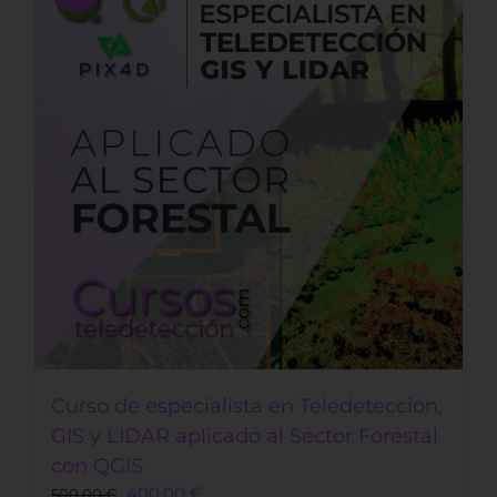
Curso de especialista en Teledetección,
GIS y LIDAR aplicado al Sector Forestal
con QGIS
Original
Current
400,00
€
500,00
€