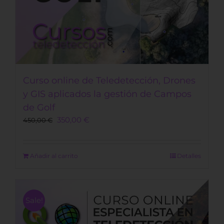
Curso online de Teledetección, Drones
y GIS aplicados la gestión de Campos
de Golf
Original
Current
350,00
€
450,00
€
price
price
was:
is:
450,00 €.
350,00 €.
Añadir al carrito
Detalles
Sale!