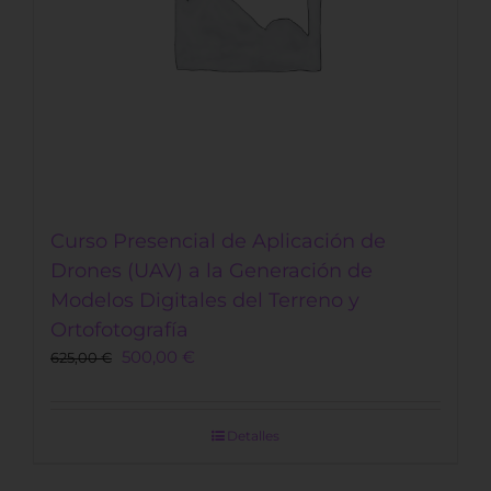
Curso Presencial de Aplicación de
Drones (UAV) a la Generación de
Modelos Digitales del Terreno y
Ortofotografía
Original
Current
500,00
€
625,00
€
price
price
was:
is:
625,00 €.
500,00 €.
Detalles